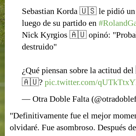
Sebastian Korda 🇺🇸 le pidió un
luego de su partido en
#RolandGa
Nick Kyrgios 🇦🇺 opinó: "Proba
destruido"
¿Qué piensan sobre la actitud del 
🇦🇺?
pic.twitter.com/qUTkTtx
— Otra Doble Falta (@otradoblef
"Definitivamente fue el mejor momen
olvidaré. Fue asombroso. Después del