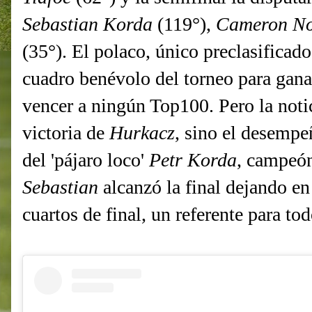
Sebastian Korda
(119°),
Cameron No
(35°). El polaco, único preclasificad
cuadro benévolo del torneo para gana
vencer a ningún Top100. Pero la notic
victoria de
Hurkacz
, sino el desemp
del 'pájaro loco'
Petr Korda
, campeó
Sebastian
alcanzó la final dejando e
cuartos de final, un referente para t