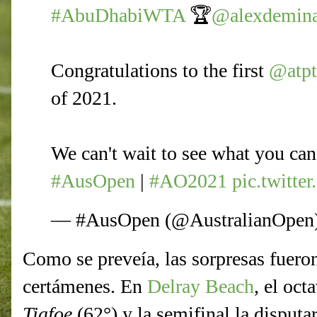
#AbuDhabiWTA
🏆
@alexdemin
Congratulations to the first
@atpt
of 2021.
We can't wait to see what you c
#AusOpen
|
#AO2021
pic.twitt
— #AusOpen (@AustralianOpen
Como se preveía, las sorpresas fuero
certámenes. En
Delray Beach
, el oct
Tiafoe
(62°) y la semifinal la disput