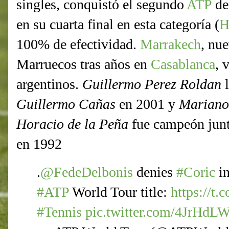
singles, conquistó el segundo
ATP
de 
en su cuarta final en esta categoría (
H
100% de efectividad.
Marrakech
, nu
Marruecos tras años en
Casablanca
, 
argentinos.
Guillermo Perez Roldan
l
Guillermo Cañas
en 2001 y
Mariano
Horacio de la Peña
fue campeón jun
en 1992
.
@FedeDelbonis
denies
#Coric
i
#ATP
World Tour title:
https://t
#Tennis
pic.twitter.com/4JrHd