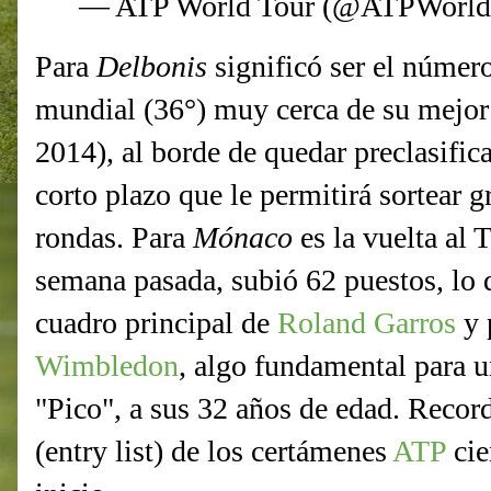
— ATP World Tour (@ATPWorld
Para
Delbonis
significó ser el númer
mundial (36°) muy cerca de su mejor 
2014), al borde de quedar preclasifi
corto plazo que le permitirá sortear g
rondas. Para
Mónaco
es la vuelta al
semana pasada, subió 62 puestos, lo q
cuadro principal de
Roland Garros
y 
Wimbledon
, algo fundamental para 
"Pico", a sus 32 años de edad. Record
(entry list) de los certámenes
ATP
cie