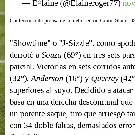
— Eོlaine (@Elaineroger77)
nov
Conferencia de prensa de su debut en un Grand Slam: 
"Showtime" o "J-Sizzle", como apoda
derrotó a
Souza
(69°) en tres sets pa
parcial. Victorias en sets corridos an
(32°),
Anderson
(16°) y
Querrey
(42°
superiores al suyo. Decidido a ataca
basa en una derecha descomunal que 
un potente saque, tiro que arriesgó ta
con 34 doble faltas, demasiados erro