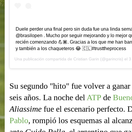
Duele perder una final pero sin duda fue una linda sem
@brasilopen . Mucho por seguir mejorando y lo mejor q
recién comenzando 💪🏽. Gracias a los que me han ba
y también a los chaqueteros 😂 🇨🇱#trusttheprocess
Una publicación compartida de
Cristian Garin
(@garincris) el
3 
Su segundo "hito" fue volver a ganar
seis años. La noche del
ATP
de
Bueno
Aliassime
fue el escenario perfecto.
Pablo
, rompió los esquemas al alcanz
ante
Guido Pella
, el argentino que g