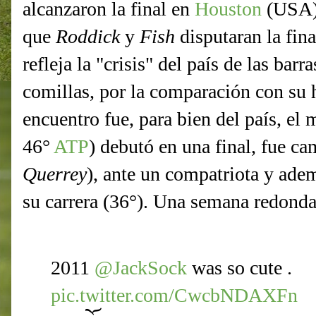
alcanzaron la final en
Houston
(USA),
que
Roddick
y
Fish
disputaran la fin
refleja la "crisis" del país de las barra
comillas, por la comparación con su h
encuentro fue, para bien del país, el
46°
ATP
) debutó en una final, fue ca
Querrey
), ante un compatriota y ade
su carrera (36°). Una semana redonda
2011
@JackSock
was so cute .
pic.twitter.com/CwcbNDAXFn