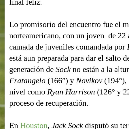
final feliz.
Lo promisorio del encuentro fue el mi
norteamericano, con un joven de 22 a
camada de juveniles comandada por
está aun preparada para dar el salto d
generación de
Sock
no están a la alt
Fratangelo
(166°) y
Novikov
(194°),
nivel como
Ryan Harrison
(126° y 22
proceso de recuperación.
En
Houston
,
Jack Sock
disputó su ter