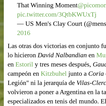
That Winning Moment
@picomon
pic.twitter.com/3QtbKWUxTj
— US Men's Clay Court (@mens
2016
Las otras dos victorias en conjunto 
lo hicieron
David Nalbandian
en
Mu
en
Estoril
y tres meses después,
Gau
campeón en
Kitzbuhel
junto a
Coria
Legión" ni la jerarquía de
Vilas
-
Cler
volvieron a poner a Argentina en la t
especializados en tenis del mundo. El