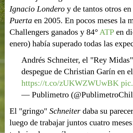
Ignacio Londero
y de tantos otros en
Puerta
en 2005. En pocos meses la mej
Challengers ganados y 84°
ATP
en di
enero) había superado todas las expec
Andrés Schneiter, el "Rey Midas" 
despegue de Christian Garín en e
https://t.co/zUKWZWUwBK
pic
— Publimetro (@PublimetroChi
El "gringo"
Schneiter
daba su parecer
luego de trabajar juntos cuatro mese