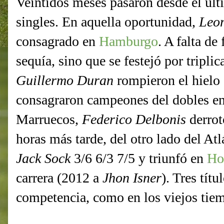
Veintidós meses pasaron desde el últ
singles. En aquella oportunidad,
Leo
consagrado en
Hamburgo
. A falta de
sequía, sino que se festejó por tripli
Guillermo Duran
rompieron el hielo 
consagraron campeones del dobles e
Marruecos,
Federico Delbonis
derrot
horas más tarde, del otro lado del At
Jack Sock
3/6 6/3 7/5 y triunfó en
Ho
carrera (2012 a
Jhon Isner
). Tres tít
competencia, como en los viejos tiem