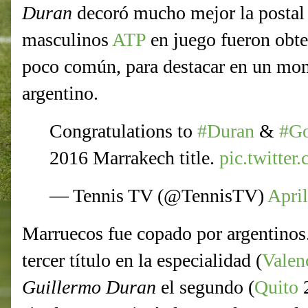
Duran
decoró mucho mejor la postal 
masculinos
ATP
en juego fueron obte
poco común, para destacar en un mom
argentino.
Congratulations to
#Duran
&
#Go
2016 Marrakech title.
pic.twitt
— Tennis TV (@TennisTV)
April
Marruecos fue copado por argentinos
tercer título en la especialidad (
Valen
Guillermo Duran
el segundo (
Quito