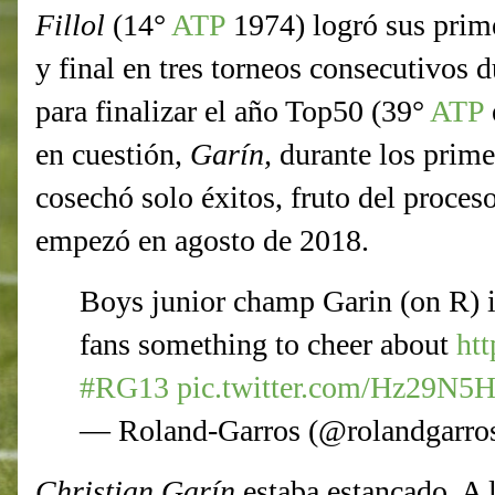
Fillol
(14°
ATP
1974) logró sus prime
y final en tres torneos consecutivos 
para finalizar el año Top50 (39°
ATP
en cuestión,
Garín,
durante los prime
cosechó solo éxitos, fruto del proces
empezó en agosto de 2018.
Boys junior champ Garin (on R) i
fans something to cheer about
ht
#RG13
pic.twitter.com/Hz29N
— Roland-Garros (@rolandgarro
Christian Garín
estaba estancado. A 