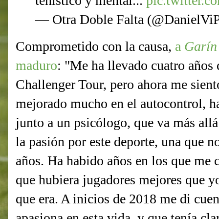
tenístico y mental...
pic.twitter
— Otra Doble Falta (@DanielVi
Comprometido con la causa,
a
Garí
maduro
: "Me ha llevado cuatro años d
Challenger Tour, pero ahora me sien
mejorado mucho en el autocontrol, ha
junto a un psicólogo, que va más allá
la pasión por este deporte, una que n
años. Ha habido años en los que me c
que hubiera jugadores mejores que yo
que era. A inicios de 2018 me di cuen
apasiona en esta vida, y que tenía cl