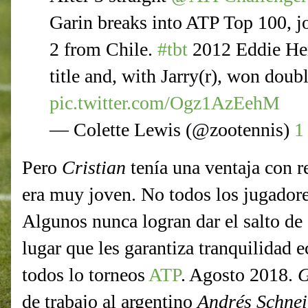
Garin breaks into ATP Top 100, jo
2 from Chile.
#tbt
2012 Eddie Her
title and, with Jarry(r), won doubl
pic.twitter.com/Ogz1AzEehM
— Colette Lewis (@zootennis)
1
Pero
Cristian
tenía una ventaja con r
era muy joven. No todos los jugado
Algunos nunca logran dar el salto de 
lugar que les garantiza tranquilidad 
todos lo torneos
ATP
. Agosto 2018.
G
de trabajo al argentino
Andrés Schnei