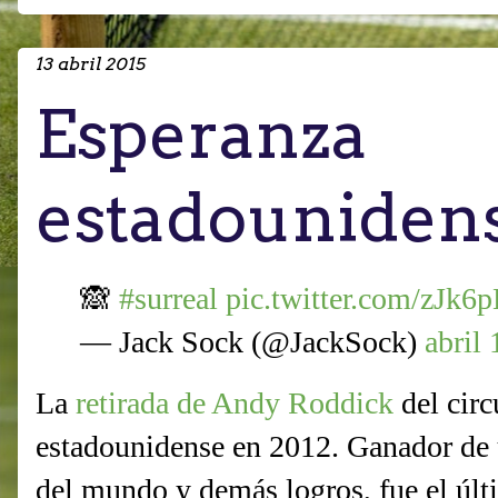
13 abril 2015
Esperanza
estadouniden
🙈
#surreal
pic.twitter.com/zJk6
— Jack Sock (@JackSock)
abril
La
retirada de Andy Roddick
del circ
estadounidense en 2012. Ganador de
del mundo y demás logros, fue el últ