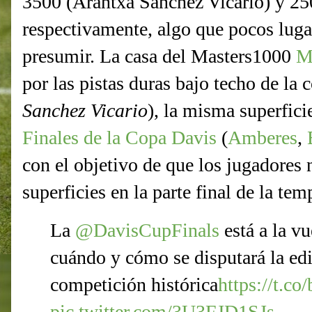
3500 (Arantxa Sanchez Vicario) y 25
respectivamente, algo que pocos lug
presumir. La casa del Masters1000
M
por las pistas duras bajo techo de la
Sanchez Vicario
), la misma superfici
Finales de la Copa Davis
(
Amberes
,
con el objetivo de que los jugadores
superficies en la parte final de la te
La
@DavisCupFinals
está a la vu
cuándo y cómo se disputará la edi
competición histórica
https://t.c
pic.twitter.com/3U3FJD1SJs