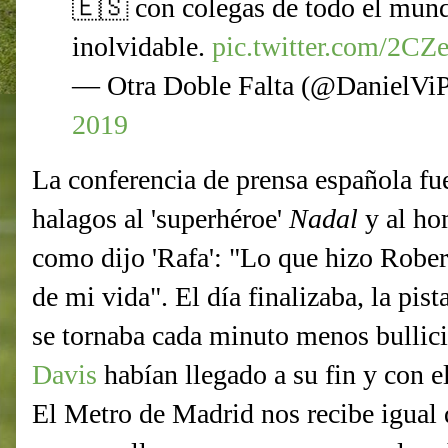
🇪🇸 con colegas de todo el mun
inolvidable.
pic.twitter.com/2C
— Otra Doble Falta (@DanielVi
2019
La conferencia de prensa española fue
halagos al 'superhéroe'
Nadal
y al ho
como dijo 'Rafa': "Lo que hizo Robert
de mi vida". El día finalizaba, la pist
se tornaba cada minuto menos bullic
Davis
habían llegado a su fin y con e
El Metro de Madrid nos recibe igual q