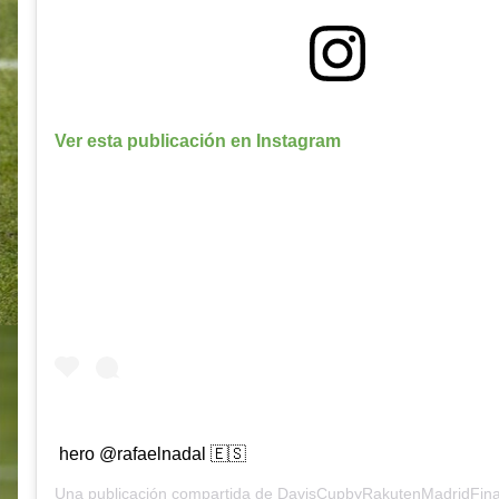
Ver esta publicación en Instagram
hero @rafaelnadal 🇪🇸
Una publicación compartida de
DavisCupbyRakutenMadridFina