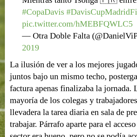
#CopaDavis
#DavisCupMadridFi
pic.twitter.com/hMEBFQWLC5
— Otra Doble Falta (@DanielVi
2019
La ilusión de ver a los mejores jugad
juntos bajo un mismo techo, posterga
factura apenas finalizaba la jornada.
mayoría de los colegas y trabajadore
llevadera la tarea diaria en sala de 
trabajar. Párrafo aparte para el acceso
sector era bueno, pero no se podía ac