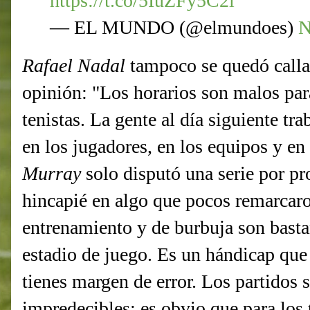
https://t.co/5IuZFy5C2i
— EL MUNDO (@elmundoes)
N
Rafael Nadal
tampoco se quedó calla
opinión: "Los horarios son malos para
tenistas. La gente al día siguiente t
en los jugadores, en los equipos y en
Murray
solo disputó una serie por pr
hincapié en algo que pocos remarcaro
entrenamiento y de burbuja son bastan
estadio de juego. Es un hándicap que
tienes margen de error. Los partido
impredecibles; es obvio que para los 