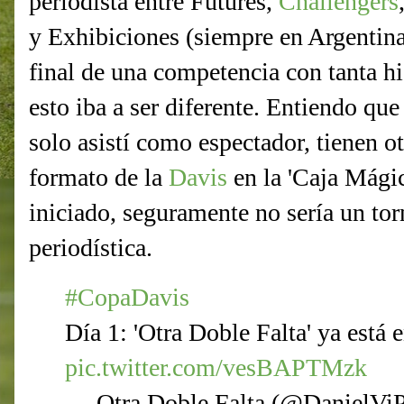
periodista entre Futures,
Challengers
y Exhibiciones (siempre en Argentina
final de una competencia con tanta hi
esto iba a ser diferente. Entiendo qu
solo asistí como espectador, tienen ot
formato de la
Davis
en la 'Caja Mágic
iniciado, seguramente no sería un to
periodística.
#CopaDavis
Día 1: 'Otra Doble Falta' ya está 
pic.twitter.com/vesBAPTMzk
— Otra Doble Falta (@DanielVi