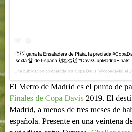
🇪🇸 gana la Ensaladera de Plata, la preciada #CopaDa
sexta 🏆 de España 🙌👏👏🙌 #DavisCupMadridFinals
Una publicación compartida por
Copa Davis
(@copadavis) el
24 
El Metro de Madrid es el punto de par
Finales de Copa Davis
2019. El desti
Madrid, a menos de tres meses de ha
española. Presente en una veintena d