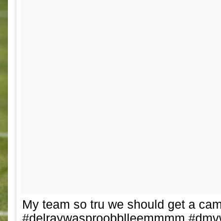
My team so tru we should get a cam
#delraywasproobblleemmmm #dmv