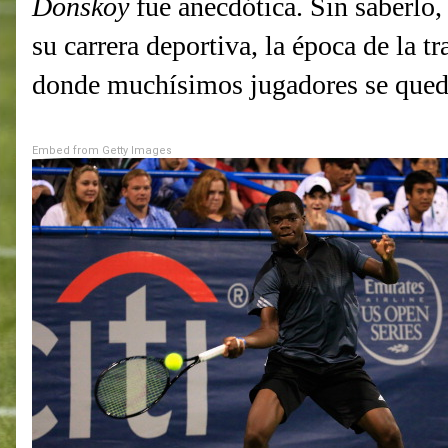
Donskoy
fue anecdótica. Sin saberlo
su carrera deportiva, la época de la t
donde muchísimos jugadores se queda
Embed from Getty Images