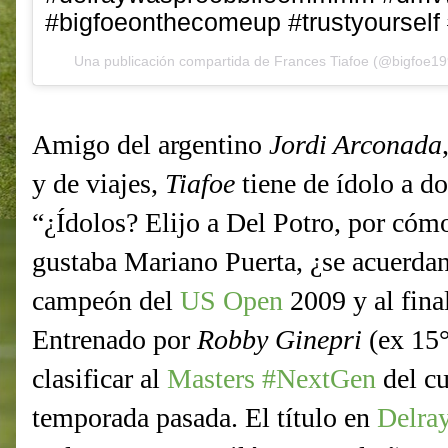
#bigfoeonthecomeup #trustyourself
Una publicación compartida de
Frances Tiafoe
(@bigfoe19
Amigo del argentino
Jordi Arconada
y de viajes,
Tiafoe
tiene de ídolo a d
“¿Ídolos? Elijo a Del Potro, por cóm
gustaba Mariano Puerta, ¿se acuerdan 
campeón del
US Open
2009 y al fina
Entrenado por
Robby Ginepri
(ex 15
clasificar al
Masters #NextGen
del cu
temporada pasada. El título en
Delra