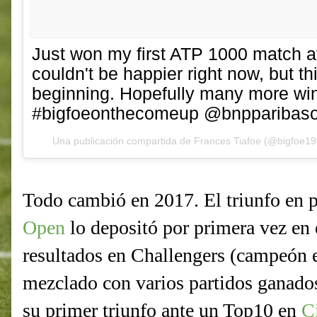
Just won my first ATP 1000 match at 
couldn't be happier right now, but thi
beginning. Hopefully many more wins
#bigfoeonthecomeup @bnpparibas
Una publicación compartida de
Frances Tiafoe
(@bigfoe19
Todo cambió en 2017. El triunfo en 
Open
lo depositó por primera vez en
resultados en Challengers (campeón 
mezclado con varios partidos ganado
su primer triunfo ante un Top10 en
C