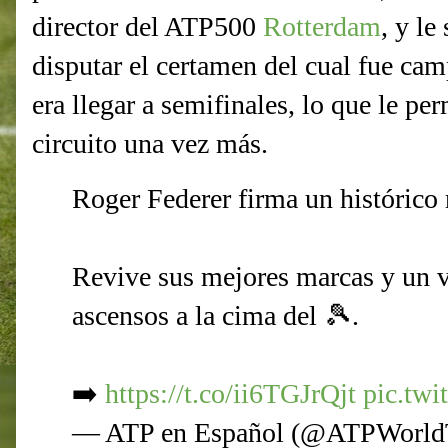
director del ATP500
Rotterdam
, y le
disputar el certamen del cual fue c
era llegar a semifinales, lo que le per
circuito una vez más.
Roger Federer firma un histórico 
Revive sus mejores marcas y un v
ascensos a la cima del 🎾.
➡️
https://t.co/ii6TGJrQjt
pic.tw
— ATP en Español (@ATPWorl