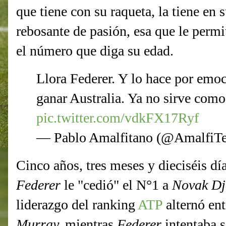
que tiene con su raqueta, la tiene en
rebosante de pasión, esa que le permi
el número que diga su edad.
Llora Federer. Y lo hace por emo
ganar Australia. Ya no sirve como
pic.twitter.com/vdkFX17Ryf
— Pablo Amalfitano (@AmalfiT
Cinco años, tres meses y dieciséis d
Federer
le "cedió" el N°1 a
Novak Dj
liderazgo del ranking
ATP
alternó en
Murray,
mientras
Federer
intentaba 