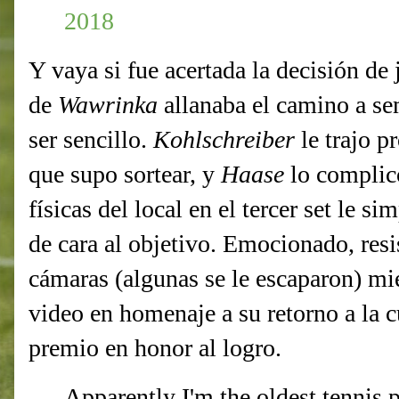
2018
Y vaya si fue acertada la decisión de
de
Wawrinka
allanaba el camino a se
ser sencillo.
Kohlschreiber
le trajo p
que supo sortear, y
Haase
lo complic
físicas del local en el tercer set le si
de cara al objetivo. Emocionado, resist
cámaras (algunas se le escaparon) mie
video en homenaje a su retorno a la c
premio en honor al logro.
Apparently I'm the oldest tennis 