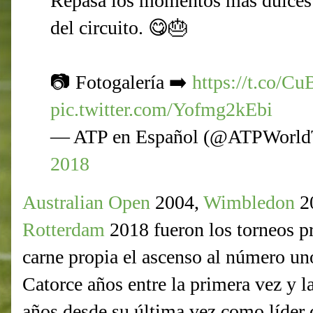
Repasa los momentos más dulces 
del circuito. 😋🎂
📷 Fotogalería ➡️
https://t.co/
pic.twitter.com/Yofmg2kEbi
— ATP en Español (@ATPWorl
2018
Australian Open
2004,
Wimbledon
2
Rotterdam
2018 fueron los torneos pr
carne propia el ascenso al número u
Catorce años entre la primera vez y 
años desde su última vez como líder d