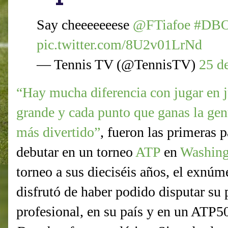
Say cheeeeeeese
@FTiafoe
#DBO
pic.twitter.com/8U2v01LrNd
— Tennis TV (@TennisTV)
25 d
“Hay mucha diferencia con jugar en 
grande y cada punto que ganas la gen
más divertido”
, fueron las primeras 
debutar en un torneo
ATP
en
Washing
torneo a sus dieciséis años, el exnú
disfrutó de haber podido disputar su
profesional, en su país y en un ATP5