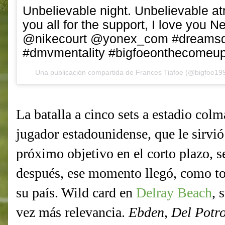
Unbelievable night. Unbelievable 
you all for the support, I love you
@nikecourt @yonex_com #dreams
#dmvmentality #bigfoeonthecomeu
Una publicación compartida de
Frances Tiafoe
(@bigfoe199
La batalla a cinco sets a estadio col
jugador estadounidense, que le sirvió
próximo objetivo en el corto plazo, 
después, ese momento llegó, como tod
su país. Wild card en
Delray Beach
, 
vez más relevancia.
Ebden
,
Del Potr