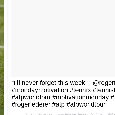
“I’ll never forget this week” . @roge
#mondaymotivation #tennis #tennist
#atpworldtour #motivationmonday #
#rogerfederer #atp #atpworldtour
Una publicación compartida de
Tennis TV
(@tennistv) 