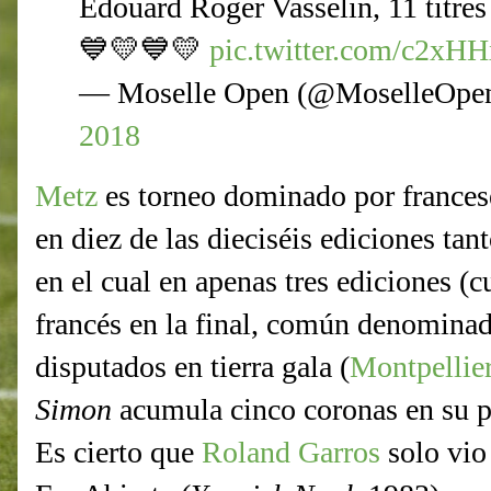
Édouard Roger Vasselin, 11 titres
💙💛💙💛
pic.twitter.com/c2xH
— Moselle Open (@MoselleOpe
2018
Metz
es torneo dominado por francese
en diez de las dieciséis ediciones ta
en el cual en apenas tres ediciones (
francés en la final, común denominad
disputados en tierra gala (
Montpellie
Simon
acumula cinco coronas en su p
Es cierto que
Roland Garros
solo vio