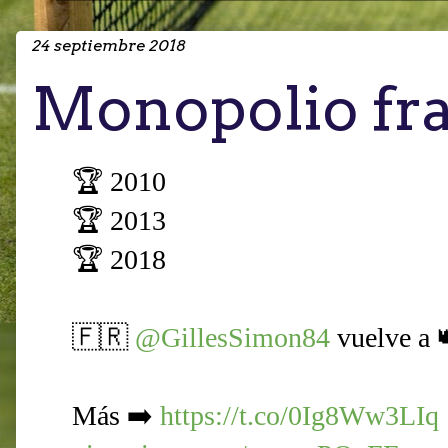
24 septiembre 2018
Monopolio fr
🏆 2010
🏆 2013
🏆 2018
🇫🇷
@GillesSimon84
vuelve a 
Más ➡️
https://t.co/0Ig8Ww3LIq