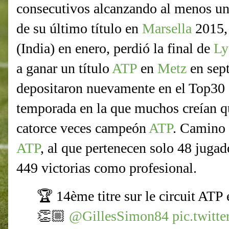
consecutivos alcanzando al menos un
de su último título en
Marsella
2015, 
(India) en enero, perdió la final de
Ly
a ganar un título
ATP
en
Metz
en sept
depositaron nuevamente en el Top30 (
temporada en la que muchos creían qu
catorce veces campeón
ATP
. Camino 
ATP
, al que pertenecen solo 48 jugad
449 victorias como profesional.
🏆 14ème titre sur le circuit ATP 
👏🏼
@GillesSimon84
pic.twit