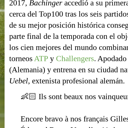
2017,
Bachinger
accedió a su primer
cerca del Top100 tras los seis partid
de su mejor posición histórica conseg
parte final de la temporada con el ob
los cien mejores del mundo combina
torneos
ATP
y
Challengers
. Apodado
(Alemania) y entrena en su ciudad nat
Uebel
, extenista profesional alemán.
👶🏻 Ils sont beaux nos vainqueur
Encore bravo à nos français Gill