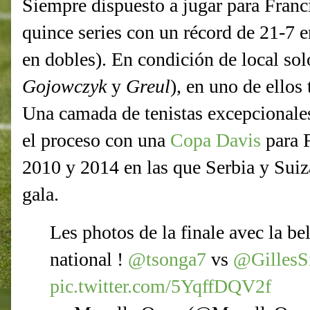
Siempre dispuesto a jugar para Franc
quince series con un récord de 21-7 e
en dobles). En condición de local solo
Gojowczyk
y
Greul
), en uno de ellos
Una camada de tenistas excepcionale
el proceso con una
Copa Davis
para F
2010 y 2014 en las que Serbia y Suiz
gala.
Les photos de la finale avec la bel
national !
@tsonga7
vs
@Gilles
pic.twitter.com/5YqffDQV2f