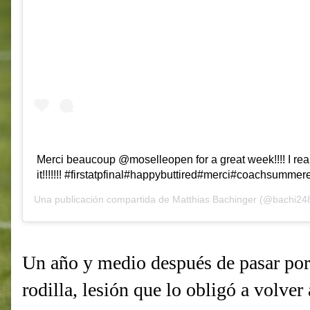
Merci beaucoup @moselleopen for a great week!!!! I rea
it!!!!!!! #firstatpfinal#happybuttired#merci#coachsummer
Una publicación compartida de
Matthias Bachinger
(@bachi248
Un año y medio después de pasar por 
rodilla, lesión que lo obligó a volver