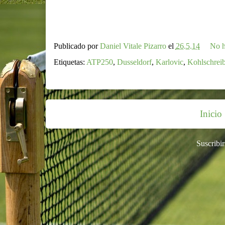
Publicado por
Daniel Vitale Pizarro
el
26.5.14
No h
Etiquetas:
ATP250
,
Dusseldorf
,
Karlovic
,
Kohlschreib
Inicio
Suscribir