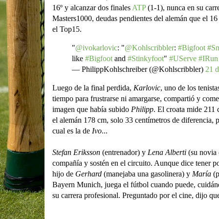
16º y alcanzar dos finales
ATP
(1-1), nunca en su carr
Masters1000, deudas pendientes del alemán que el 16 
el Top15.
"
@ivokarlovic
: "
@Kohlscribbler
:
#Bigfoot
#Sm
like
#Bigfoot
and
#Stinkyfoot
"
#UServe
#IRun
— PhilippKohlschreiber (@Kohlscribbler)
21 
Luego de la final perdida,
Karlovic
, uno de los tenista
tiempo para frustrarse ni amargarse, compartió y comen
imagen que había subido
Philipp
. El croata mide 211 
el alemán 178 cm, solo 33 centímetros de diferencia, po
cual es la de
Ivo
...
Stefan Eriksson
(entrenador) y
Lena Alberti
(su novia 
compañía y sostén en el circuito. Aunque dice tener p
hijo de
Gerhard
(manejaba una gasolinera) y
María
(p
Bayern Munich, juega el fútbol cuando puede, cuidánd
su carrera profesional. Preguntado por el cine, dijo que