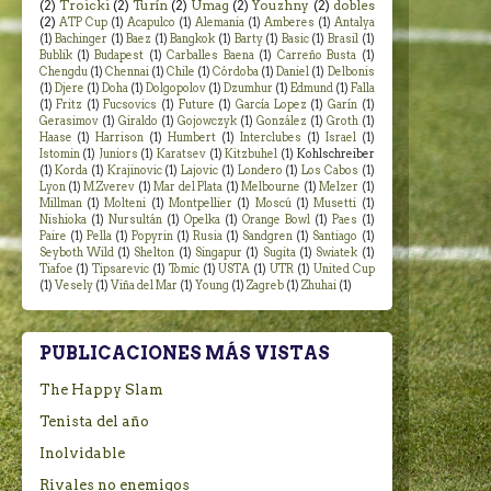
(2)
Troicki
(2)
Turín
(2)
Umag
(2)
Youzhny
(2)
dobles
(2)
ATP Cup
(1)
Acapulco
(1)
Alemania
(1)
Amberes
(1)
Antalya
(1)
Bachinger
(1)
Baez
(1)
Bangkok
(1)
Barty
(1)
Basic
(1)
Brasil
(1)
Bublik
(1)
Budapest
(1)
Carballes Baena
(1)
Carreño Busta
(1)
Chengdu
(1)
Chennai
(1)
Chile
(1)
Córdoba
(1)
Daniel
(1)
Delbonis
(1)
Djere
(1)
Doha
(1)
Dolgopolov
(1)
Dzumhur
(1)
Edmund
(1)
Falla
(1)
Fritz
(1)
Fucsovics
(1)
Future
(1)
García Lopez
(1)
Garín
(1)
Gerasimov
(1)
Giraldo
(1)
Gojowczyk
(1)
González
(1)
Groth
(1)
Haase
(1)
Harrison
(1)
Humbert
(1)
Interclubes
(1)
Israel
(1)
Istomin
(1)
Juniors
(1)
Karatsev
(1)
Kitzbuhel
(1)
Kohlschreiber
(1)
Korda
(1)
Krajinovic
(1)
Lajovic
(1)
Londero
(1)
Los Cabos
(1)
Lyon
(1)
M.Zverev
(1)
Mar del Plata
(1)
Melbourne
(1)
Melzer
(1)
Millman
(1)
Molteni
(1)
Montpellier
(1)
Moscú
(1)
Musetti
(1)
Nishioka
(1)
Nursultán
(1)
Opelka
(1)
Orange Bowl
(1)
Paes
(1)
Paire
(1)
Pella
(1)
Popyrin
(1)
Rusia
(1)
Sandgren
(1)
Santiago
(1)
Seyboth Wild
(1)
Shelton
(1)
Singapur
(1)
Sugita
(1)
Swiatek
(1)
Tiafoe
(1)
Tipsarevic
(1)
Tomic
(1)
USTA
(1)
UTR
(1)
United Cup
(1)
Vesely
(1)
Viña del Mar
(1)
Young
(1)
Zagreb
(1)
Zhuhai
(1)
PUBLICACIONES MÁS VISTAS
The Happy Slam
Tenista del año
Inolvidable
Rivales no enemigos