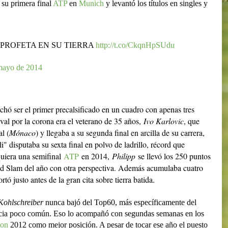
su primera final
ATP
en
Munich
y levantó los títulos en singles y
PROFETA EN SU TIERRA
http://t.co/CkqnHpSUdu
mayo de 2014
echó ser el primer precalsificado en un cuadro con apenas tres
val por la corona era el veterano de 35 años,
Ivo Karlovic
, que
l (
Mónaco
) y llegaba a su segunda final en arcilla de su carrera,
i" disputaba su sexta final en polvo de ladrillo, récord que
iquiera una semifinal
ATP
en 2014,
Philipp
se llevó los 250 puntos
and Slam del año con otra perspectiva. Además acumulaba cuatro
ó justo antes de la gran cita sobre tierra batida.
Kohlschreiber
nunca bajó del Top60, más específicamente del
encia poco común. Eso lo acompañó con segundas semanas en los
on
2012 como mejor posición. A pesar de tocar ese año el puesto