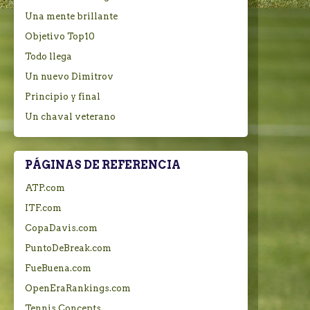
Una mente brillante
Objetivo Top10
Todo llega
Un nuevo Dimitrov
Principio y final
Un chaval veterano
PÁGINAS DE REFERENCIA
ATP.com
ITF.com
CopaDavis.com
PuntoDeBreak.com
FueBuena.com
OpenEraRankings.com
Tennis Concepts