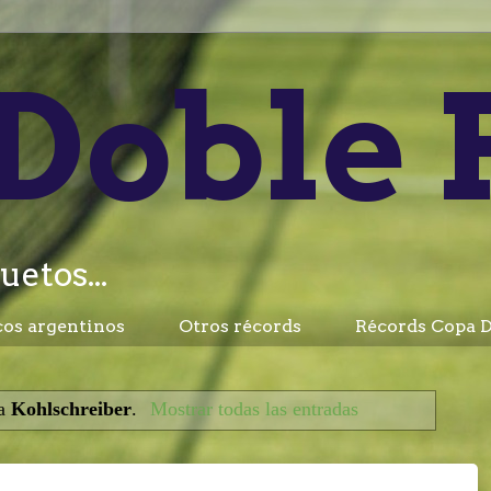
Doble 
uetos...
cos argentinos
Otros récords
Récords Copa D
ta
Kohlschreiber
.
Mostrar todas las entradas