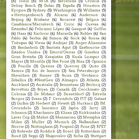
(6)
Tokio
(6)
WTA
(6)
Barcelona
(5)
Croacia
(5)
Delray Beach
(5)
Dubai
(5)
España
(5)
Houston
(5)
Kyrgios
(5)
Sydney
(5)
Washington
(5)
Williams
(5)
s-Hertogenbosch
(5)
Alcaraz
(4)
Anderson
(4)
Beijing
(4)
Brisbane
(4)
Bucarest
(4)
Bélgica
(4)
Casablanca/Marrakech
(4)
Coric
(4)
Cuevas
(4)
Estambul
(4)
Feliciano López
(4)
Gasquet
(4)
Goffin
(4)
Haas
(4)
Karlovic
(4)
Marsella
(4)
Rublev
(4)
San
Pablo
(4)
Serbia
(4)
Simon
(4)
Sock
(4)
Sousa
(4)
Tsitsipas
(4)
Viena
(4)
Andujar
(3)
Auger-Aliassime
(3)
Basilashvili
(3)
Bautista Agut
(3)
Eastbourne
(3)
Estados Unidos
(3)
Estoril/Oeiras
(3)
Ginebra
(3)
Gran Bretaña
(3)
Kazajistán
(3)
Kuala Lumpur
(3)
Mayer
(3)
Monfils
(3)
Net Point
(3)
Niza
(3)
Opinión
(3)
Pouille
(3)
Queens
(3)
Querrey
(3)
Quito
(3)
Ramos
(3)
Rio de Janeiro
(3)
San Petersburgo
(3)
Shenzhen
(3)
Sinner
(3)
Suiza
(3)
Verdasco
(3)
Zeballos
(3)
#NextGen
(2)
Almagro
(2)
Atlanta
(2)
Auckland
(2)
Australia
(2)
Benneteau
(2)
Berlocq
(2)
Berrettini
(2)
Bryan
(2)
Canadá
(2)
Cecchinato
(2)
Colonia
(2)
De Miñaur
(2)
Dusseldorf
(2)
Estrella
Burgos
(2)
Evans
(2)
F. Cerundolo
(2)
FIT
(2)
Gstaad
(2)
Gulbis
(2)
Herbert
(2)
Hewitt
(2)
Hurkacz
(2)
JM.
Cerundolo
(2)
Janowicz
(2)
Japón
(2)
Jarry
(2)
Johnson
(2)
Khachanov
(2)
Klizan
(2)
Kokkinakis
(2)
Laver Cup
(2)
Mahut
(2)
Mannarino
(2)
Memphis
(2)
Milan
(2)
Muller
(2)
Munich
(2)
Nalbandian
(2)
Norrie
(2)
Nottingham
(2)
Pospisil
(2)
Pune
(2)
RFET
(2)
Robredo
(2)
Roddick
(2)
Rosol
(2)
Rotterdam
(2)
Ruud
(2)
Seppi
(2)
Shapovalov
(2)
Sofia
(2)
Stuttgart