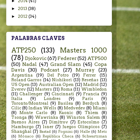
►
2014
(41)
►
2013
(38)
►
2012
(34)
PALABRAS CLAVES
ATP250
(133)
Masters 1000
(78)
Djokovic
(67)
Federer
(52)
ATP500
(50)
Nadal
(47)
Grand Slam
(45)
Copa
Davis
(30)
Podcast
(27)
Murray
(23)
Argentina
(19)
Del Potro
(19)
Ferrer
(15)
Roland Garros
(14)
Nishikori
(13)
Reseñas
(13)
US Open
(13)
Australian Open
(12)
Madrid
(12)
Zverev
(12)
Masters
(11)
Roma
(11)
Wimbledon
(11)
Challenger
(9)
Cincinnati
(9)
Francia
(9)
Italia
(9)
Londres
(9)
París
(9)
Toronto/Montreal
(9)
Basilea
(8)
Berdych
(8)
Cilic
(8)
Indian Wells
(8)
Medvedev
(8)
Miami
(8)
Monte Carlo
(8)
Raonic
(8)
Thiem
(8)
Tsonga
(8)
Wawrinka
(8)
Winston Salem
(8)
Buenos Aires
(7)
Dimitrov
(7)
Estocolmo
(7)
Hamburgo
(7)
Isner
(7)
Juegos Olímpicos
(7)
Shanghai
(7)
Bastad
(6)
Fognini
(6)
Halle
(6)
Metz
(6)
Mónaco
(6)
República Checa
(6)
Schwartzman