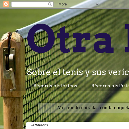
Otra 
Sobre el tenis y sus veric
Récords históricos
Récords históri
Mostrando entradas con la etique
26 mayo 2014