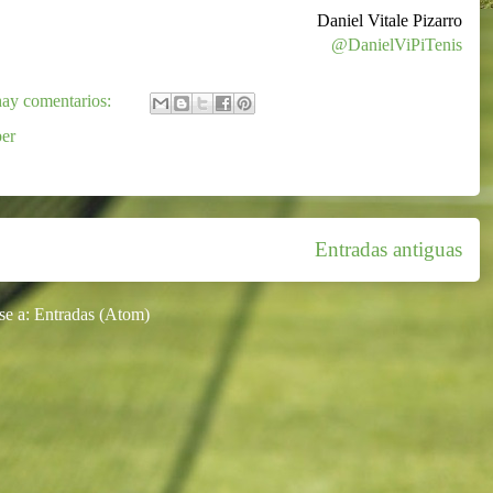
Daniel Vitale Pizarro
@DanielViPiTenis
ay comentarios:
er
Entradas antiguas
se a:
Entradas (Atom)