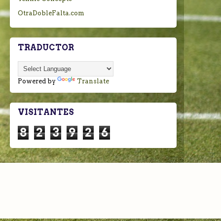
OtraDobleFalta.com
TRADUCTOR
Powered by
Translate
VISITANTES
8
2
3
9
2
6