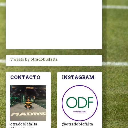
Tweets by otradoblefalta
CONTACTO
INSTAGRAM
otradoblefalta
@otradoblefalta