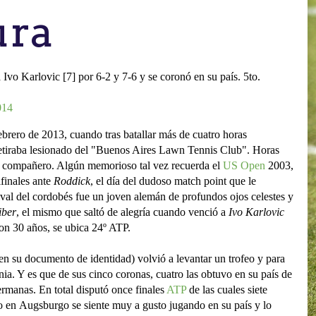
ura
 Ivo Karlovic [7] por 6-2 y 7-6 y se coronó en su país. 5to.
014
rero de 2013, cuando tras batallar más de cuatro horas
retiraba lesionado del "Buenos Aires Lawn Tennis Club". Horas
su compañero. Algún memorioso tal vez recuerda el
US Open
2003,
finales ante
Roddick
, el día del dudoso match point que le
rival del cordobés fue un joven alemán de profundos ojos celestes y
iber
, el mismo que saltó de alegría cuando venció a
Ivo Karlovic
on 30 años, se ubica 24º ATP.
 en su documento de identidad) volvió a levantar un trofeo y para
a. Y es que de sus cinco coronas, cuatro las obtuvo en su país de
germanas. En total disputó once finales
ATP
de las cuales siete
o en Augsburgo se siente muy a gusto jugando en su país y lo