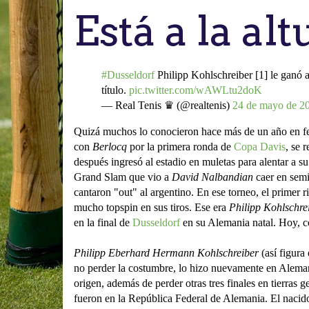
Está a la alt
#Dusseldorf
Philipp Kohlschreiber [1] le ganó a
título.
pic.twitter.com/wAWLtu2doK
— Real Tenis ♛ (@realtenis)
24 de mayo de 2
Quizá muchos lo conocieron hace más de un año en feb
con
Berlocq
por la primera ronda de
Copa Davis
, se 
después ingresó al estadio en muletas para alentar a 
Grand Slam que vio a
David Nalbandian
caer en semi
cantaron "out" al argentino. En ese torneo, el primer 
mucho topspin en sus tiros. Ese era
Philipp Kohlschre
en la final de
Dusseldorf
en su Alemania natal.
Hoy, c
Philipp Eberhard Hermann Kohlschreiber
(así figura
no perder la costumbre, lo hizo nuevamente en Alemani
origen, además de perder otras tres finales en tierras 
fueron en la República Federal de Alemania. El nacid