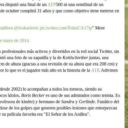
era disputó una final de un
ATP
500 ni una semifinal de un
de octubre cumplirá 31 años y que como objetivo tiene meterse en
allfoot
@ivokarlovic
pic.twitter.com/XnkzCA17ip
" More
de mayo de 2014
s profesionales más activos y divertidos en la red social Twitter, sin
tó una foto de su zapatilla y la de
Kohlschreiber
juntas, una
cm de altura (gracias a una revisión de su altura que era 208 cm) y
r lo que es el jugador más alto en la historia de la
ATP
. Adivinen
desde 2002) lo acompañan a todos los torneos, siendo su
ocos ídolos,
Boris Becker
es uno de sus admirados como tenista. Es
rofesora de kinder) y hermano de
Sandra
y
Gerlinde
. Fanático del
ose de los golpes que generen posibles lesiones que entorpezcan
 su película favorita era "El Señor de los Anillos".