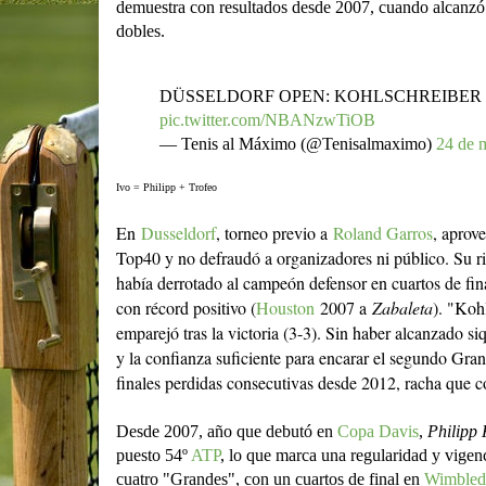
demuestra con resultados desde 2007, cuando alcanzó 
dobles.
DÜSSELDORF OPEN: KOHLSCHREIBER 
pic.twitter.com/NBANzwTiOB
— Tenis al Máximo (@Tenisalmaximo)
24 de 
Ivo = Philipp + Trofeo
En
Dusseldorf
, torneo previo a
Roland Garros
, aprov
Top40 y no defraudó a organizadores ni público. Su ri
había derrotado al campeón defensor en cuartos de fina
con récord positivo (
Houston
2007 a
Zabaleta
). "Kohl
emparejó tras la victoria (3-3). Sin haber alcanzado s
y la confianza suficiente para encarar el segundo Gr
finales perdidas consecutivas desde 2012, racha que cort
Desde 2007, año que debutó en
Copa Davis
,
Philipp 
puesto 54º
ATP
, lo que marca una regularidad y vig
cuatro "Grandes", con un cuartos de final en
Wimbled