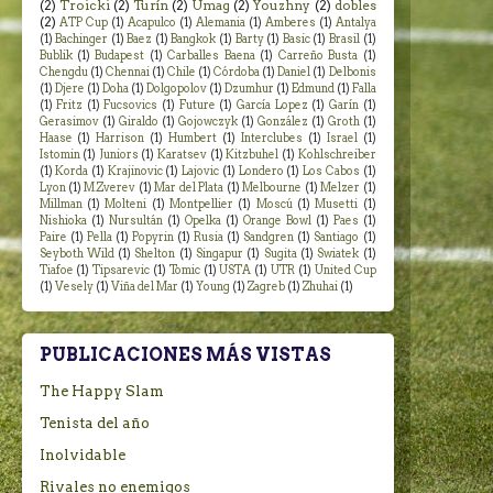
(2)
Troicki
(2)
Turín
(2)
Umag
(2)
Youzhny
(2)
dobles
(2)
ATP Cup
(1)
Acapulco
(1)
Alemania
(1)
Amberes
(1)
Antalya
(1)
Bachinger
(1)
Baez
(1)
Bangkok
(1)
Barty
(1)
Basic
(1)
Brasil
(1)
Bublik
(1)
Budapest
(1)
Carballes Baena
(1)
Carreño Busta
(1)
Chengdu
(1)
Chennai
(1)
Chile
(1)
Córdoba
(1)
Daniel
(1)
Delbonis
(1)
Djere
(1)
Doha
(1)
Dolgopolov
(1)
Dzumhur
(1)
Edmund
(1)
Falla
(1)
Fritz
(1)
Fucsovics
(1)
Future
(1)
García Lopez
(1)
Garín
(1)
Gerasimov
(1)
Giraldo
(1)
Gojowczyk
(1)
González
(1)
Groth
(1)
Haase
(1)
Harrison
(1)
Humbert
(1)
Interclubes
(1)
Israel
(1)
Istomin
(1)
Juniors
(1)
Karatsev
(1)
Kitzbuhel
(1)
Kohlschreiber
(1)
Korda
(1)
Krajinovic
(1)
Lajovic
(1)
Londero
(1)
Los Cabos
(1)
Lyon
(1)
M.Zverev
(1)
Mar del Plata
(1)
Melbourne
(1)
Melzer
(1)
Millman
(1)
Molteni
(1)
Montpellier
(1)
Moscú
(1)
Musetti
(1)
Nishioka
(1)
Nursultán
(1)
Opelka
(1)
Orange Bowl
(1)
Paes
(1)
Paire
(1)
Pella
(1)
Popyrin
(1)
Rusia
(1)
Sandgren
(1)
Santiago
(1)
Seyboth Wild
(1)
Shelton
(1)
Singapur
(1)
Sugita
(1)
Swiatek
(1)
Tiafoe
(1)
Tipsarevic
(1)
Tomic
(1)
USTA
(1)
UTR
(1)
United Cup
(1)
Vesely
(1)
Viña del Mar
(1)
Young
(1)
Zagreb
(1)
Zhuhai
(1)
PUBLICACIONES MÁS VISTAS
The Happy Slam
Tenista del año
Inolvidable
Rivales no enemigos