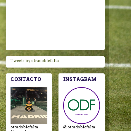
Tweets by otradoblefalta
CONTACTO
INSTAGRAM
otradoblefalta
@otradoblefalta