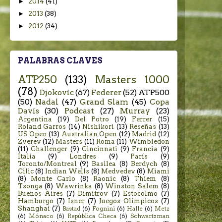
►
2014
(41)
►
2013
(38)
►
2012
(34)
PALABRAS CLAVES
ATP250
(133)
Masters 1000
(78)
Djokovic
(67)
Federer
(52)
ATP500
(50)
Nadal
(47)
Grand Slam
(45)
Copa
Davis
(30)
Podcast
(27)
Murray
(23)
Argentina
(19)
Del Potro
(19)
Ferrer
(15)
Roland Garros
(14)
Nishikori
(13)
Reseñas
(13)
US Open
(13)
Australian Open
(12)
Madrid
(12)
Zverev
(12)
Masters
(11)
Roma
(11)
Wimbledon
(11)
Challenger
(9)
Cincinnati
(9)
Francia
(9)
Italia
(9)
Londres
(9)
París
(9)
Toronto/Montreal
(9)
Basilea
(8)
Berdych
(8)
Cilic
(8)
Indian Wells
(8)
Medvedev
(8)
Miami
(8)
Monte Carlo
(8)
Raonic
(8)
Thiem
(8)
Tsonga
(8)
Wawrinka
(8)
Winston Salem
(8)
Buenos Aires
(7)
Dimitrov
(7)
Estocolmo
(7)
Hamburgo
(7)
Isner
(7)
Juegos Olímpicos
(7)
Shanghai
(7)
Bastad
(6)
Fognini
(6)
Halle
(6)
Metz
(6)
Mónaco
(6)
República Checa
(6)
Schwartzman