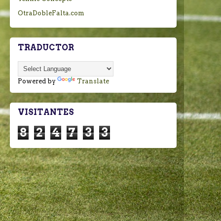
OtraDobleFalta.com
TRADUCTOR
Powered by
Translate
VISITANTES
8
2
4
7
3
3