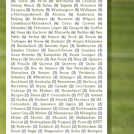
(6)
Tokio
(6)
WTA
(6)
Barcelona
(5)
Croacia
(5)
Delray Beach
(5)
Dubai
(5)
España
(5)
Houston
(5)
Kyrgios
(5)
Sydney
(5)
Washington
(5)
Williams
(5)
s-Hertogenbosch
(5)
Alcaraz
(4)
Anderson
(4)
Beijing
(4)
Brisbane
(4)
Bucarest
(4)
Bélgica
(4)
Casablanca/Marrakech
(4)
Coric
(4)
Cuevas
(4)
Estambul
(4)
Feliciano López
(4)
Gasquet
(4)
Goffin
(4)
Haas
(4)
Karlovic
(4)
Marsella
(4)
Rublev
(4)
San
Pablo
(4)
Serbia
(4)
Simon
(4)
Sock
(4)
Sousa
(4)
Tsitsipas
(4)
Viena
(4)
Andujar
(3)
Auger-Aliassime
(3)
Basilashvili
(3)
Bautista Agut
(3)
Eastbourne
(3)
Estados Unidos
(3)
Estoril/Oeiras
(3)
Ginebra
(3)
Gran Bretaña
(3)
Kazajistán
(3)
Kuala Lumpur
(3)
Mayer
(3)
Monfils
(3)
Net Point
(3)
Niza
(3)
Opinión
(3)
Pouille
(3)
Queens
(3)
Querrey
(3)
Quito
(3)
Ramos
(3)
Rio de Janeiro
(3)
San Petersburgo
(3)
Shenzhen
(3)
Sinner
(3)
Suiza
(3)
Verdasco
(3)
Zeballos
(3)
#NextGen
(2)
Almagro
(2)
Atlanta
(2)
Auckland
(2)
Australia
(2)
Benneteau
(2)
Berlocq
(2)
Berrettini
(2)
Bryan
(2)
Canadá
(2)
Cecchinato
(2)
Colonia
(2)
De Miñaur
(2)
Dusseldorf
(2)
Estrella
Burgos
(2)
Evans
(2)
F. Cerundolo
(2)
FIT
(2)
Gstaad
(2)
Gulbis
(2)
Herbert
(2)
Hewitt
(2)
Hurkacz
(2)
JM.
Cerundolo
(2)
Janowicz
(2)
Japón
(2)
Jarry
(2)
Johnson
(2)
Khachanov
(2)
Klizan
(2)
Kokkinakis
(2)
Laver Cup
(2)
Mahut
(2)
Mannarino
(2)
Memphis
(2)
Milan
(2)
Muller
(2)
Munich
(2)
Nalbandian
(2)
Norrie
(2)
Nottingham
(2)
Pospisil
(2)
Pune
(2)
RFET
(2)
Robredo
(2)
Roddick
(2)
Rosol
(2)
Rotterdam
(2)
Ruud
(2)
Seppi
(2)
Shapovalov
(2)
Sofia
(2)
Stuttgart