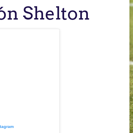
ón Shelton
stagram