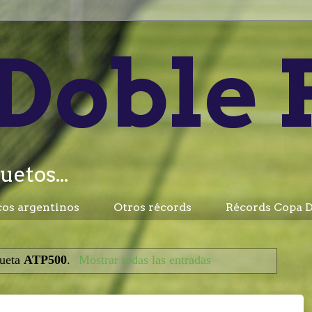
Doble 
uetos...
cos argentinos
Otros récords
Récords Copa D
queta
ATP500
.
Mostrar todas las entradas