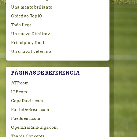
Una mente brillante
Objetivo Top10
Todo llega
Un nuevo Dimitrov
Principio y final
Un chaval veterano
PÁGINAS DE REFERENCIA
ATP.com
ITF.com
CopaDavis.com
PuntoDeBreak.com
FueBuena.com
OpenEraRankings.com
Tennis Concepts