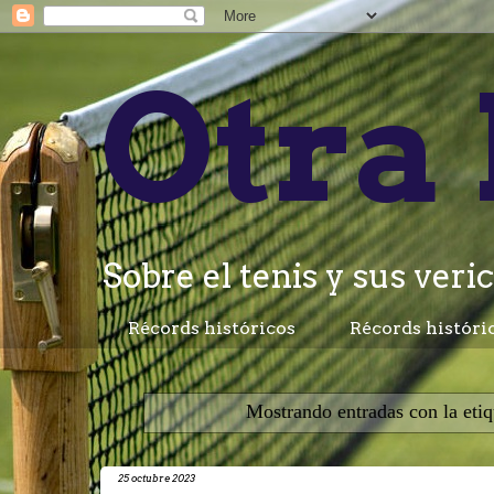
Otra 
Sobre el tenis y sus veric
Récords históricos
Récords históri
Mostrando entradas con la eti
25 octubre 2023