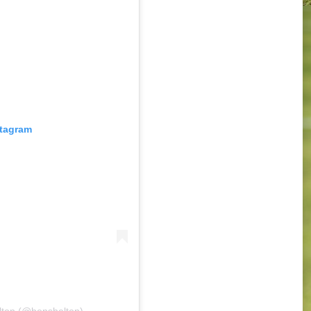
stagram
lton (@benshelton)