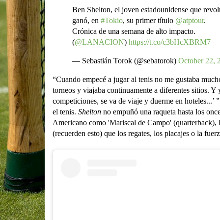
Ben Shelton, el joven estadounidense que revol
ganó, en
#Tokio
, su primer título
@atptour
.
Crónica de una semana de alto impacto.
(
@LANACION
)
https://t.co/c3bHcXBRM7
— Sebastián Torok (@sebatorok)
October 22, 
“Cuando empecé a jugar al tenis no me gustaba mucho. 
torneos y viajaba continuamente a diferentes sitios. Y 
competiciones, se va de viaje y duerme en hoteles...’ ”
el tenis.
Shelton
no empuñó una raqueta hasta los once 
Americano como 'Mariscal de Campo' (quarterback), la
(recuerden esto) que los regates, los placajes o la fuerz