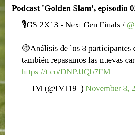
Podcast 'Golden Slam', episodio 
🎙️GS 2X13 - Next Gen Finals /
@o
🟢Análisis de los 8 participantes
también repasamos las nuevas car
https://t.co/DNPJJQb7FM
— IM (@IMI19_)
November 8, 