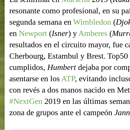
resonante como profesional, en su paí
segunda semana en
Wimbledon
(
Djo
en
Newport
(
Isner
) y
Amberes
(
Murr
resultados en el circuito mayor, fue
Cherbourg, Estambul y Brest. Top50 a
cumplidos,
Humbert
dejaba por comp
asentarse en los
ATP
, evitando inclus
con revés a dos manos nacido en Met
#NextGen
2019 en las últimas semana
zona de grupos ante el campeón
Jann