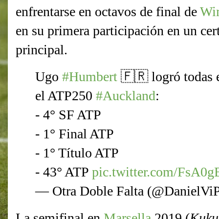
enfrentarse en octavos de final de
Wi
en su primera participación en un cer
principal.
Ugo
#Humbert
🇫🇷 logró todas 
el ATP250
#Auckland
:
- 4° SF ATP
- 1° Final ATP
- 1° Título ATP
- 43° ATP
pic.twitter.com/FsA0
— Otra Doble Falta (@DanielVi
La semifinal en
Marsella
2019 (
Kuku