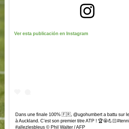
Ver esta publicación en Instagram
Dans une finale 100% 🇫🇷, @ugohumbert a battu sur le
à Auckland. C'est son premier titre ATP ! 🏆🤩💪🏻#tenn
#allezlesbleus © Phil Walter / AFP