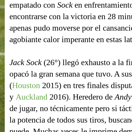
empatado con
Sock
en enfrentamiento
encontrarse con la victoria en 28 mi
apenas pudo moverse por el cansanci
agobiante calor imperante en estas lat
Jack Sock
(26°) llegó exhausto a la f
opacó la gran semana que tuvo. A sus
(
Houston
2015) en tres finales disput
y
Auckland
2016). Heredero de
Andy
de jugar, no técnicamente pero si tác
la potencia de todos sus tiros, busca
puede. Muchas veces le imprime dema