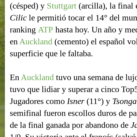
(césped) y
Stuttgart
(arcilla), la final
Cilic
le permitió tocar el 14° del mun
ranking
ATP
hasta hoy. Un año y med
en
Auckland
(cemento) el español volv
superficie que le faltaba.
En
Auckland
tuvo una semana de lujo
tuvo que lidiar y superar a cinco Top
Jugadores como
Isner
(11°) y
Tsonga
semifinal fueron escollos duros de pa
de la final ganada por abandono de
J
1/0. Su victoria ante el francés (salv