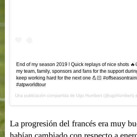
End of my season 2019 ! Quick replays of nice shots 🔥
my team, family, sponsors and fans for the support during t
keep working hard for the next one 💪🏻 #offseasontrain
#atpworldtour
Una publicación compartida de
Ugo Humbert
(@ugohumbert) 
La progresión del francés era muy bu
habían cambiado con respecto a ener