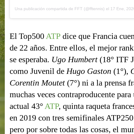
Una publicación compartida de
FFT
(@fftennis) el
17 Ene, 2020
El Top500
ATP
dice que Francia cuen
de 22 años. Entre ellos, el mejor ra
se esperaba.
Ugo Humbert
(18° ITF J
como Juvenil de
Hugo Gaston
(1°),
Corentin Moutet
(7°) ni a la prensa f
muchas veces contraproducente para u
actual 43°
ATP
, quinta raqueta france
en 2019 con tres semifinales ATP250 
pero por sobre todas las cosas, el mu