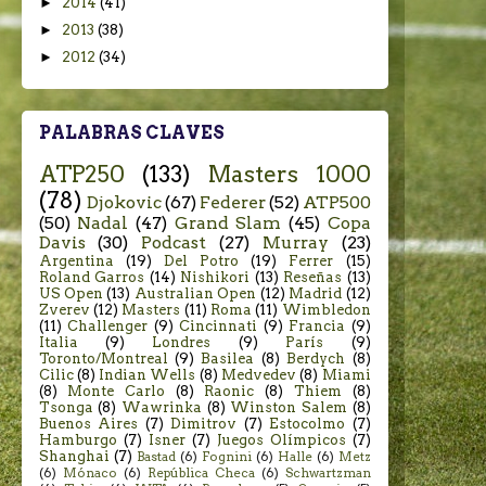
►
2014
(41)
►
2013
(38)
►
2012
(34)
PALABRAS CLAVES
ATP250
(133)
Masters 1000
(78)
Djokovic
(67)
Federer
(52)
ATP500
(50)
Nadal
(47)
Grand Slam
(45)
Copa
Davis
(30)
Podcast
(27)
Murray
(23)
Argentina
(19)
Del Potro
(19)
Ferrer
(15)
Roland Garros
(14)
Nishikori
(13)
Reseñas
(13)
US Open
(13)
Australian Open
(12)
Madrid
(12)
Zverev
(12)
Masters
(11)
Roma
(11)
Wimbledon
(11)
Challenger
(9)
Cincinnati
(9)
Francia
(9)
Italia
(9)
Londres
(9)
París
(9)
Toronto/Montreal
(9)
Basilea
(8)
Berdych
(8)
Cilic
(8)
Indian Wells
(8)
Medvedev
(8)
Miami
(8)
Monte Carlo
(8)
Raonic
(8)
Thiem
(8)
Tsonga
(8)
Wawrinka
(8)
Winston Salem
(8)
Buenos Aires
(7)
Dimitrov
(7)
Estocolmo
(7)
Hamburgo
(7)
Isner
(7)
Juegos Olímpicos
(7)
Shanghai
(7)
Bastad
(6)
Fognini
(6)
Halle
(6)
Metz
(6)
Mónaco
(6)
República Checa
(6)
Schwartzman