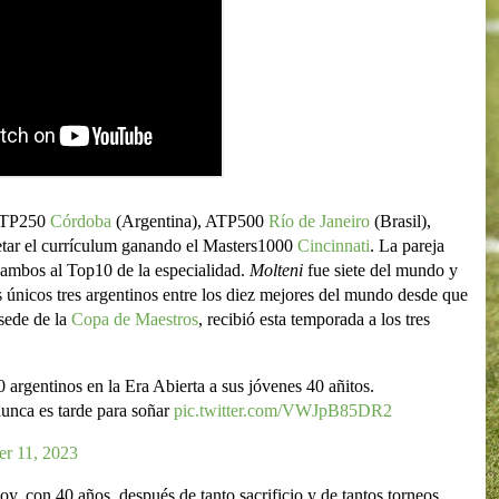
l ATP250
Córdoba
(Argentina), ATP500
Río de Janeiro
(Brasil),
ar el currículum ganando el Masters1000
Cincinnati
. La pareja
 ambos al Top10 de la especialidad.
Molteni
fue siete del mundo y
 únicos tres argentinos entre los diez mejores del mundo desde que
sede de la
Copa de Maestros
, recibió esta temporada a los tres
argentinos en la Era Abierta a sus jóvenes 40 añitos.
unca es tarde para soñar
pic.twitter.com/VWJpB85DR2
r 11, 2023
oy, con 40 años, después de tanto sacrificio y de tantos torneos