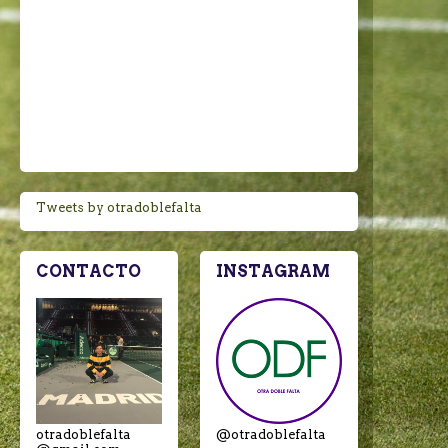
Tweets by otradoblefalta
CONTACTO
INSTAGRAM
otradoblefalta
@otradoblefalta