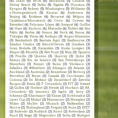
(6)
Tokio
(6)
WTA
(6)
Barcelona
(5)
Croacia
(5)
Delray Beach
(5)
Dubai
(5)
España
(5)
Houston
(5)
Kyrgios
(5)
Sydney
(5)
Washington
(5)
Williams
(5)
s-Hertogenbosch
(5)
Alcaraz
(4)
Anderson
(4)
Beijing
(4)
Brisbane
(4)
Bucarest
(4)
Bélgica
(4)
Casablanca/Marrakech
(4)
Coric
(4)
Cuevas
(4)
Estambul
(4)
Feliciano López
(4)
Gasquet
(4)
Goffin
(4)
Haas
(4)
Karlovic
(4)
Marsella
(4)
Rublev
(4)
San
Pablo
(4)
Serbia
(4)
Simon
(4)
Sock
(4)
Sousa
(4)
Tsitsipas
(4)
Viena
(4)
Andujar
(3)
Auger-Aliassime
(3)
Basilashvili
(3)
Bautista Agut
(3)
Eastbourne
(3)
Estados Unidos
(3)
Estoril/Oeiras
(3)
Ginebra
(3)
Gran Bretaña
(3)
Kazajistán
(3)
Kuala Lumpur
(3)
Mayer
(3)
Monfils
(3)
Net Point
(3)
Niza
(3)
Opinión
(3)
Pouille
(3)
Queens
(3)
Querrey
(3)
Quito
(3)
Ramos
(3)
Rio de Janeiro
(3)
San Petersburgo
(3)
Shenzhen
(3)
Sinner
(3)
Suiza
(3)
Verdasco
(3)
Zeballos
(3)
#NextGen
(2)
Almagro
(2)
Atlanta
(2)
Auckland
(2)
Australia
(2)
Benneteau
(2)
Berlocq
(2)
Berrettini
(2)
Bryan
(2)
Canadá
(2)
Cecchinato
(2)
Colonia
(2)
De Miñaur
(2)
Dusseldorf
(2)
Estrella
Burgos
(2)
Evans
(2)
F. Cerundolo
(2)
FIT
(2)
Gstaad
(2)
Gulbis
(2)
Herbert
(2)
Hewitt
(2)
Hurkacz
(2)
JM.
Cerundolo
(2)
Janowicz
(2)
Japón
(2)
Jarry
(2)
Johnson
(2)
Khachanov
(2)
Klizan
(2)
Kokkinakis
(2)
Laver Cup
(2)
Mahut
(2)
Mannarino
(2)
Memphis
(2)
Milan
(2)
Muller
(2)
Munich
(2)
Nalbandian
(2)
Norrie
(2)
Nottingham
(2)
Pospisil
(2)
Pune
(2)
RFET
(2)
Robredo
(2)
Roddick
(2)
Rosol
(2)
Rotterdam
(2)
Ruud
(2)
Seppi
(2)
Shapovalov
(2)
Sofia
(2)
Stuttgart