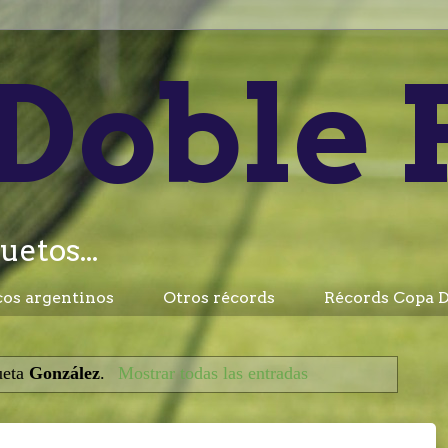
Doble 
uetos...
cos argentinos
Otros récords
Récords Copa D
ueta
González
.
Mostrar todas las entradas