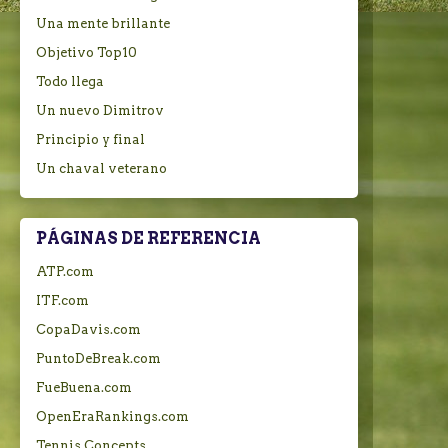
Una mente brillante
Objetivo Top10
Todo llega
Un nuevo Dimitrov
Principio y final
Un chaval veterano
PÁGINAS DE REFERENCIA
ATP.com
ITF.com
CopaDavis.com
PuntoDeBreak.com
FueBuena.com
OpenEraRankings.com
Tennis Concepts