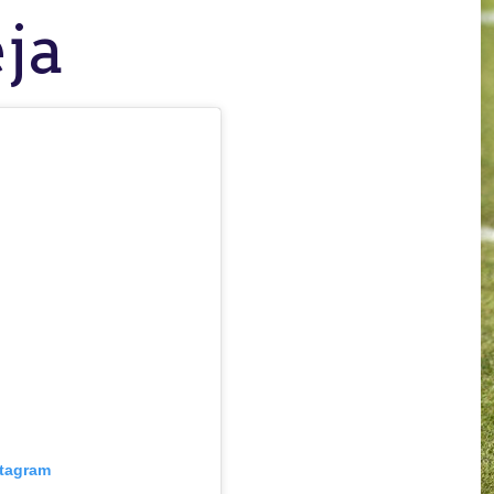
eja
stagram