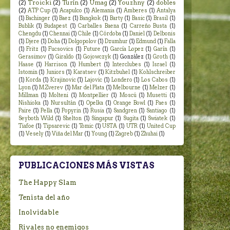
(2)
Troicki
(2)
Turín
(2)
Umag
(2)
Youzhny
(2)
dobles
(2)
ATP Cup
(1)
Acapulco
(1)
Alemania
(1)
Amberes
(1)
Antalya
(1)
Bachinger
(1)
Baez
(1)
Bangkok
(1)
Barty
(1)
Basic
(1)
Brasil
(1)
Bublik
(1)
Budapest
(1)
Carballes Baena
(1)
Carreño Busta
(1)
Chengdu
(1)
Chennai
(1)
Chile
(1)
Córdoba
(1)
Daniel
(1)
Delbonis
(1)
Djere
(1)
Doha
(1)
Dolgopolov
(1)
Dzumhur
(1)
Edmund
(1)
Falla
(1)
Fritz
(1)
Fucsovics
(1)
Future
(1)
García Lopez
(1)
Garín
(1)
Gerasimov
(1)
Giraldo
(1)
Gojowczyk
(1)
González
(1)
Groth
(1)
Haase
(1)
Harrison
(1)
Humbert
(1)
Interclubes
(1)
Israel
(1)
Istomin
(1)
Juniors
(1)
Karatsev
(1)
Kitzbuhel
(1)
Kohlschreiber
(1)
Korda
(1)
Krajinovic
(1)
Lajovic
(1)
Londero
(1)
Los Cabos
(1)
Lyon
(1)
M.Zverev
(1)
Mar del Plata
(1)
Melbourne
(1)
Melzer
(1)
Millman
(1)
Molteni
(1)
Montpellier
(1)
Moscú
(1)
Musetti
(1)
Nishioka
(1)
Nursultán
(1)
Opelka
(1)
Orange Bowl
(1)
Paes
(1)
Paire
(1)
Pella
(1)
Popyrin
(1)
Rusia
(1)
Sandgren
(1)
Santiago
(1)
Seyboth Wild
(1)
Shelton
(1)
Singapur
(1)
Sugita
(1)
Swiatek
(1)
Tiafoe
(1)
Tipsarevic
(1)
Tomic
(1)
USTA
(1)
UTR
(1)
United Cup
(1)
Vesely
(1)
Viña del Mar
(1)
Young
(1)
Zagreb
(1)
Zhuhai
(1)
PUBLICACIONES MÁS VISTAS
The Happy Slam
Tenista del año
Inolvidable
Rivales no enemigos