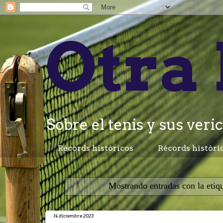
Otra 
Sobre el tenis y sus veric
Récords históricos
Récords históri
Mostrando entradas con la etiq
14 diciembre 2023