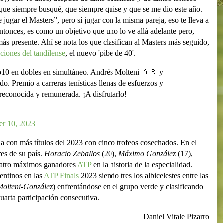
 que siempre busqué, que siempre quise y que se me dio este año.
jugar el Masters”, pero sí jugar con la misma pareja, eso te lleva a
Entonces, es como un objetivo que uno lo ve allá adelante pero,
s presente. Ahí se nota los que clasifican al Masters más seguido,
aciones del tandilense
, el nuevo 'pibe de 40'.
Top10 en dobles en simultáneo. Andrés Molteni 🇦🇷 y
 Premio a carreras tenísticas llenas de esfuerzos y
reconocida y remunerada. ¡A disfrutarlo!
r 10, 2023
ja con más títulos del 2023 con cinco trofeos cosechados. En el
res de su país.
Horacio Zeballos
(20),
Máximo González
(17),
uatro máximos ganadores
ATP
en la historia de la especialidad.
entinos en las
ATP Finals
2023 siendo tres los albicelestes entre las
Molteni
-
González
) enfrentándose en el grupo verde y clasificando
cuarta participación consecutiva.
Daniel Vitale Pizarro