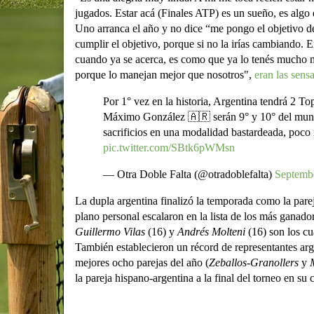
jugados. Estar acá (Finales ATP) es un sueño, es algo
Uno arranca el año y no dice “me pongo el objetivo de 
cumplir el objetivo, porque si no la irías cambiando. 
cuando ya se acerca, es como que ya lo tenés mucho má
porque lo manejan mejor que nosotros",
eran las sens
Por 1° vez en la historia, Argentina tendrá 2 
Máximo González 🇦🇷 serán 9° y 10° del mundo.
sacrificios en una modalidad bastardeada, poco 
pic.twitter.com/SBtk6pWMsn
— Otra Doble Falta (@otradoblefalta)
Septembe
La dupla argentina finalizó la temporada como la pare
plano personal escalaron en la lista de los más ganado
Guillermo Vilas
(16) y
Andrés Molteni
(16) son los c
También establecieron un récord de representantes arg
mejores ocho parejas del año (
Zeballos
-
Granollers
y
la pareja hispano-argentina a la final del torneo en su 