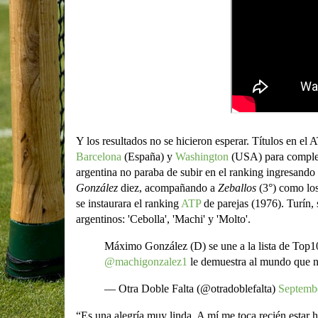
Y los resultados no se hicieron esperar. Títulos en e
Barcelona
(España) y
Washington
(USA) para complet
argentina no paraba de subir en el ranking ingresando
González
diez, acompañando a
Zeballos
(3°) como los
se instaurara el ranking
ATP
de parejas (1976). Turín, 
argentinos: 'Cebolla', 'Machi' y 'Molto'.
Máximo González (D) se une a la lista de Top10 
@machigonzalez1
le demuestra al mundo que n
— Otra Doble Falta (@otradoblefalta)
Septembe
“Es una alegría muy linda. A mí me toca recién estar h