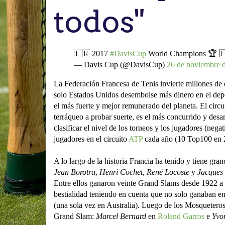
todos"
🇫🇷 2017
#DavisCup
World Champions 🏆 
— Davis Cup (@DavisCup)
26 de noviembre 
La Federación Francesa de Tenis invierte millones de 
solo Estados Unidos desembolse más dinero en el depor
el más fuerte y mejor remunerado del planeta. El circui
terráqueo a probar suerte, es el más concurrido y des
clasificar el nivel de los torneos y los jugadores (neg
jugadores en el circuito
ATP
cada año (10 Top100 en 
A lo largo de la historia Francia ha tenido y tiene gr
Jean Borotra
,
Henri Cochet
,
René Locoste
y
Jacques
Entre ellos ganaron veinte Grand Slams desde 1922 a 1
bestialidad teniendo en cuenta que no solo ganaban e
(una sola vez en Australia). Luego de los Mosquetero
Grand Slam:
Marcel Bernard
en
Roland Garros
e
Yvo