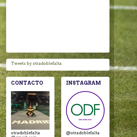
Tweets by otradoblefalta
CONTACTO
INSTAGRAM
otradoblefalta
@otradoblefalta