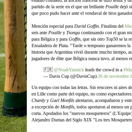
estadio colmado, la afición francesa se hizo sentir y d
partido de la serie en el que un brillante
Pouille
dejó s
que poco pudo hacer ante el vendaval de tiros ganado
Mención especial para
David Goffin.
Finalista del
Mas
sets ante
Pouille
y
Tsonga
continuando con el gran niv
para Bélgica y para
Goffin
, que sin otro Top50 se la r
Ensaladera de Plata. "Tarde o temprano ganaremos la 
historia que Argentina vivió durante mucho tiempo, aunq
jugadores de élite que Bélgica nunca tuvo, al menos e
🇫🇷
@NoahYannick
leads the crowd in a
#Mar
— Davis Cup (@DavisCup)
26 de noviembre 
Un equipo con todas las letras. Sin rencores ni aires d
en Lille como parte del equipo, no como espectadores
Chardy
y
Gael Monfils
alentaron, acompañaron y entre
a excepción de
Monfils
, todos aportaron al menos un 
corta. Apodados los "nuevos mosqueteros" (L'Equipe), 
Alejandro Dumas del Siglo XIX "Los tres Mosqueteros