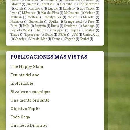
Istomin
(1)
Juniors
(1)
Karatsev
(1)
Kitzbuhel
(1)
Kohlschreiber
(1)
Korda
(1)
Krajinovic
(1)
Lajovic
(1)
Londero
(1)
Los Cabos
(1)
Lyon
(1)
M.Zverev
(1)
Mar del Plata
(1)
Melbourne
(1)
Melzer
(1)
Millman
(1)
Molteni
(1)
Montpellier
(1)
Moscú
(1)
Musetti
(1)
Nishioka
(1)
Nursultán
(1)
Opelka
(1)
Orange Bowl
(1)
Paes
(1)
Paire
(1)
Pella
(1)
Popyrin
(1)
Rusia
(1)
Sandgren
(1)
Santiago
(1)
Seyboth Wild
(1)
Shelton
(1)
Singapur
(1)
Sugita
(1)
Swiatek
(1)
Tiafoe
(1)
Tipsarevic
(1)
Tomic
(1)
USTA
(1)
UTR
(1)
United Cup
(1)
Vesely
(1)
Viña del Mar
(1)
Young
(1)
Zagreb
(1)
Zhuhai
(1)
PUBLICACIONES MÁS VISTAS
The Happy Slam
Tenista del año
Inolvidable
Rivales no enemigos
Una mente brillante
Objetivo Top10
Todo llega
Un nuevo Dimitrov