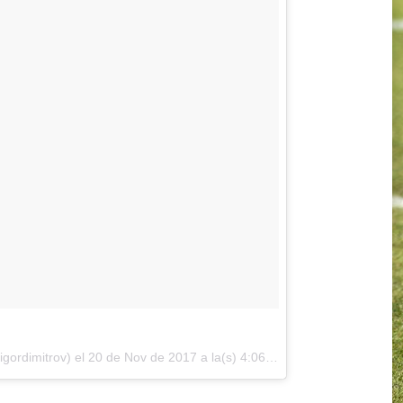
gordimitrov) el
20 de Nov de 2017 a la(s) 4:06 PST