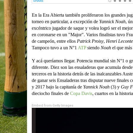
En la Era Abierta también proliferaron los grandes jug
torneo en particular, a excepción de
Yannick Noah
, ú
excéntrico jugador de saque y volea logró ser el mejo
en coronarse en un "Major". Varios finalistas tuvo Fra
de campeón, entre ellos
Patrick Proisy
,
Henri Leconte
Tampoco tuvo a un N°1
ATP
siendo
Noah
el que más 
Y acá queríamos llegar. Potencia mundial sin N°1 o 
diferente. Diez son las ensaladeras que acumula desde
terceros en la historia detrás de las inalcanzables Au
de ganar seis Ensaladeras tras disputar nueve finales 
y 2017 bajo la capitanía de
Yannick Noah
(3) y
Guy F
dieciocho finales de
Copa Davis
, cuartos en la historia
Embed from Getty Images