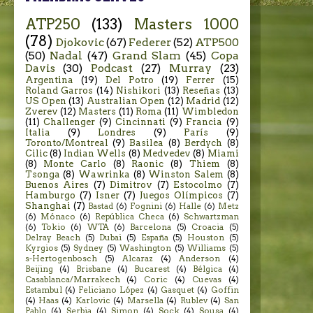
ATP250
(133)
Masters 1000
(78)
Djokovic
(67)
Federer
(52)
ATP500
(50)
Nadal
(47)
Grand Slam
(45)
Copa
Davis
(30)
Podcast
(27)
Murray
(23)
Argentina
(19)
Del Potro
(19)
Ferrer
(15)
Roland Garros
(14)
Nishikori
(13)
Reseñas
(13)
US Open
(13)
Australian Open
(12)
Madrid
(12)
Zverev
(12)
Masters
(11)
Roma
(11)
Wimbledon
(11)
Challenger
(9)
Cincinnati
(9)
Francia
(9)
Italia
(9)
Londres
(9)
París
(9)
Toronto/Montreal
(9)
Basilea
(8)
Berdych
(8)
Cilic
(8)
Indian Wells
(8)
Medvedev
(8)
Miami
(8)
Monte Carlo
(8)
Raonic
(8)
Thiem
(8)
Tsonga
(8)
Wawrinka
(8)
Winston Salem
(8)
Buenos Aires
(7)
Dimitrov
(7)
Estocolmo
(7)
Hamburgo
(7)
Isner
(7)
Juegos Olímpicos
(7)
Shanghai
(7)
Bastad
(6)
Fognini
(6)
Halle
(6)
Metz
(6)
Mónaco
(6)
República Checa
(6)
Schwartzman
(6)
Tokio
(6)
WTA
(6)
Barcelona
(5)
Croacia
(5)
Delray Beach
(5)
Dubai
(5)
España
(5)
Houston
(5)
Kyrgios
(5)
Sydney
(5)
Washington
(5)
Williams
(5)
s-Hertogenbosch
(5)
Alcaraz
(4)
Anderson
(4)
Beijing
(4)
Brisbane
(4)
Bucarest
(4)
Bélgica
(4)
Casablanca/Marrakech
(4)
Coric
(4)
Cuevas
(4)
Estambul
(4)
Feliciano López
(4)
Gasquet
(4)
Goffin
(4)
Haas
(4)
Karlovic
(4)
Marsella
(4)
Rublev
(4)
San
Pablo
(4)
Serbia
(4)
Simon
(4)
Sock
(4)
Sousa
(4)