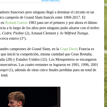
adores franceses pero ninguno llegó a dominar el circuito ni un
nico campeón de Grand Slam francés entre 1969-2017. El
r en
Roland Garros
1983 para ser el primero y por ahora el último
ncia a lo largo de los años pero ninguno pudo alzarse con el trofeo
,
Cedric Pioline
(2), Arnaud Clement y
Jo Wilfried Tsonga
.
cerca estuvo (3°).
grandes campeones de Grand Slam, en la
Copa Davis
Francia es
 que inició la competición, misma cantidad que Gran Bretaña,
stralia (28) y Estados Unidos (32). Los Mosqueteros se encargaron
consecutivas. Las cuatro restantes se lograron en 1991, 1996, 2001
orget
(1), además de otras cinco finales perdidas para un total de
 total.