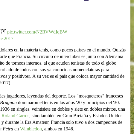
🇷
pic.twitter.com/N2RVWdIqBW
de 2017
dólares en la materia tenis, como pocos países en el mundo. Quizás
te que Francia. Su circuito de interclubes es junto con Alemania
to de torneos internos, al que acuden tenistas de todo el globo
arrollado de todos con sus ya conocidas nomenclaturas para
ativos y positivos). A su vez es el país que coloca mayor cantidad de
2017).
andes jugadores, leyendas del deporte. Los "mosqueteros" franceses
 Brugnon
dominaron el tenis en los años '20 y principios del '30.
936 en singles, veintisiete en dobles y siete en dobles mixtos, una
n
Roland Garros
, sino también en Gran Bretaña y Estados Unidos
s y durante la Era Amateur, Francia solo tuvo a dos campeones de
n Petra
en
Wimbledon
, ambos en 1946.