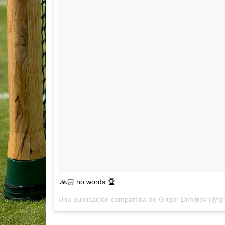
🙏🏻 no words 🏆
Una publicación compartida de Grigor Dimitrov (@gri