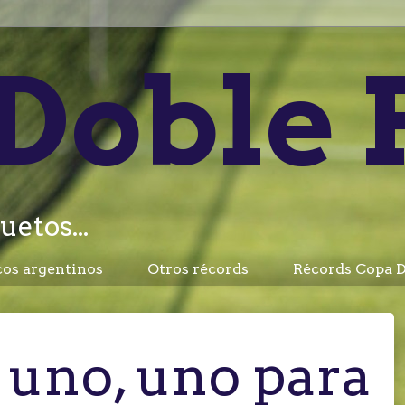
Doble 
uetos...
cos argentinos
Otros récords
Récords Copa D
 uno, uno para