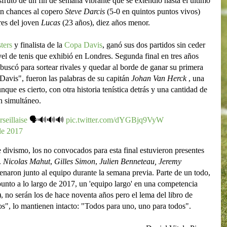
isfrutó de un fin de semana vibrante que se extendió hasta el último
in chances al copero
Steve Darcis
(5-0 en quintos puntos vivos)
res del joven
Lucas
(23 años), diez años menor.
ters
y finalista de la
Copa Davis
, ganó sus dos partidos sin ceder
el de tenis que exhibió en Londres. Segunda final en tres años
ebuscó para sortear rivales y quedar al borde de ganar su primera
Davis", fueron las palabras de su capitán
Johan Van Herck
, una
ue es cierto, con otra historia tenística detrás y una cantidad de
n simultáneo.
seillaise
🗣🔊🔊🔊
pic.twitter.com/dYGBjq9VyW
de 2017
e divismo, los no convocados para esta final estuvieron presentes
.
Nicolas Mahut
,
Gilles Simon
,
Julien Benneteau,
Jeremy
naron junto al equipo durante la semana previa. Parte de un todo,
punto a lo largo de 2017, un 'equipo largo' en una competencia
no serán los de hace noventa años pero el lema del libro de
", lo mantienen intacto: "Todos para uno, uno para todos".