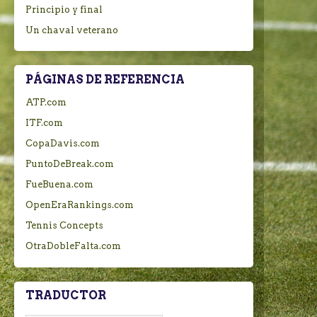
Principio y final
Un chaval veterano
PÁGINAS DE REFERENCIA
ATP.com
ITF.com
CopaDavis.com
PuntoDeBreak.com
FueBuena.com
OpenEraRankings.com
Tennis Concepts
OtraDobleFalta.com
TRADUCTOR