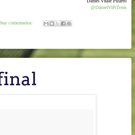
Daniel Vitale Pizarro
@DanielViPiTenis
hay comentarios:
final