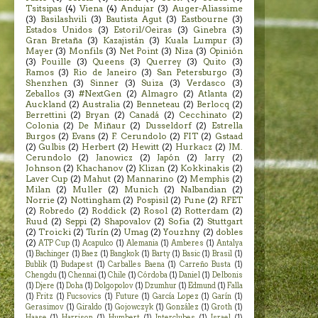
Tsitsipas
(4)
Viena
(4)
Andujar
(3)
Auger-Aliassime
(3)
Basilashvili
(3)
Bautista Agut
(3)
Eastbourne
(3)
Estados Unidos
(3)
Estoril/Oeiras
(3)
Ginebra
(3)
Gran Bretaña
(3)
Kazajistán
(3)
Kuala Lumpur
(3)
Mayer
(3)
Monfils
(3)
Net Point
(3)
Niza
(3)
Opinión
(3)
Pouille
(3)
Queens
(3)
Querrey
(3)
Quito
(3)
Ramos
(3)
Rio de Janeiro
(3)
San Petersburgo
(3)
Shenzhen
(3)
Sinner
(3)
Suiza
(3)
Verdasco
(3)
Zeballos
(3)
#NextGen
(2)
Almagro
(2)
Atlanta
(2)
Auckland
(2)
Australia
(2)
Benneteau
(2)
Berlocq
(2)
Berrettini
(2)
Bryan
(2)
Canadá
(2)
Cecchinato
(2)
Colonia
(2)
De Miñaur
(2)
Dusseldorf
(2)
Estrella
Burgos
(2)
Evans
(2)
F. Cerundolo
(2)
FIT
(2)
Gstaad
(2)
Gulbis
(2)
Herbert
(2)
Hewitt
(2)
Hurkacz
(2)
JM.
Cerundolo
(2)
Janowicz
(2)
Japón
(2)
Jarry
(2)
Johnson
(2)
Khachanov
(2)
Klizan
(2)
Kokkinakis
(2)
Laver Cup
(2)
Mahut
(2)
Mannarino
(2)
Memphis
(2)
Milan
(2)
Muller
(2)
Munich
(2)
Nalbandian
(2)
Norrie
(2)
Nottingham
(2)
Pospisil
(2)
Pune
(2)
RFET
(2)
Robredo
(2)
Roddick
(2)
Rosol
(2)
Rotterdam
(2)
Ruud
(2)
Seppi
(2)
Shapovalov
(2)
Sofia
(2)
Stuttgart
(2)
Troicki
(2)
Turín
(2)
Umag
(2)
Youzhny
(2)
dobles
(2)
ATP Cup
(1)
Acapulco
(1)
Alemania
(1)
Amberes
(1)
Antalya
(1)
Bachinger
(1)
Baez
(1)
Bangkok
(1)
Barty
(1)
Basic
(1)
Brasil
(1)
Bublik
(1)
Budapest
(1)
Carballes Baena
(1)
Carreño Busta
(1)
Chengdu
(1)
Chennai
(1)
Chile
(1)
Córdoba
(1)
Daniel
(1)
Delbonis
(1)
Djere
(1)
Doha
(1)
Dolgopolov
(1)
Dzumhur
(1)
Edmund
(1)
Falla
(1)
Fritz
(1)
Fucsovics
(1)
Future
(1)
García Lopez
(1)
Garín
(1)
Gerasimov
(1)
Giraldo
(1)
Gojowczyk
(1)
González
(1)
Groth
(1)
Haase
(1)
Harrison
(1)
Humbert
(1)
Interclubes
(1)
Israel
(1)