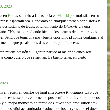
3, 2023
ne
en
Roma
, sumado a la ausencia en
Madrid
por molestias en su
prensa especializada. Candidato en cualquier torneo por historia y
más desgastante de todas, el rendimiento de
Djokovic
era una
año. "No estaba rindiendo bien en los torneos de tierra previos a
iva. Sentí que tenía una muy buena oportunidad contra cualquiera al
 medida que pasaban los días en la capital francesa.
n mucha presión al jugar un partido al mejor de cinco sets
e como quiero que se sientan. Es bueno tener, en cierto
 2023
ivel, recién en cuartos de final ante
Karen Khachanov
tuvo que
ados esos escollos, el torneo le puso enfrente al favorito de todos,
eo y el mejor momento de forma de
Carlos
no fueron suficientes
on el español acalambrado producto de los nervios ante el duelo