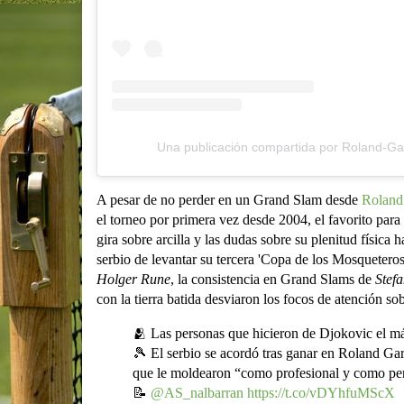
Una publicación compartida por Roland-Ga
A pesar de no perder en un Grand Slam desde
Roland
el torneo por primera vez desde 2004, el favorito para
gira sobre arcilla y las dudas sobre su plenitud física 
serbio de levantar su tercera 'Copa de los Mosquetero
Holger Rune
, la consistencia en Grand Slams de
Stefa
con la tierra batida desviaron los focos de atención so
🫂 Las personas que hicieron de Djokovic el m
🎾 El serbio se acordó tras ganar en Roland Gar
que le moldearon “como profesional y como pe
📝
@AS_nalbarran
https://t.co/vDYhfuMScX