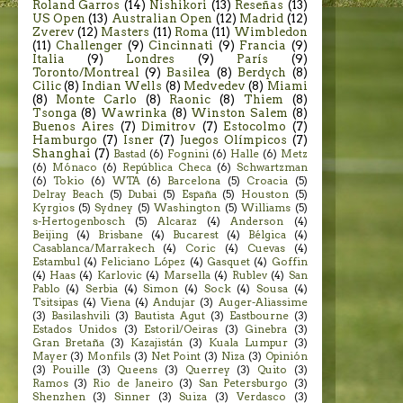
Roland Garros
(14)
Nishikori
(13)
Reseñas
(13)
US Open
(13)
Australian Open
(12)
Madrid
(12)
Zverev
(12)
Masters
(11)
Roma
(11)
Wimbledon
(11)
Challenger
(9)
Cincinnati
(9)
Francia
(9)
Italia
(9)
Londres
(9)
París
(9)
Toronto/Montreal
(9)
Basilea
(8)
Berdych
(8)
Cilic
(8)
Indian Wells
(8)
Medvedev
(8)
Miami
(8)
Monte Carlo
(8)
Raonic
(8)
Thiem
(8)
Tsonga
(8)
Wawrinka
(8)
Winston Salem
(8)
Buenos Aires
(7)
Dimitrov
(7)
Estocolmo
(7)
Hamburgo
(7)
Isner
(7)
Juegos Olímpicos
(7)
Shanghai
(7)
Bastad
(6)
Fognini
(6)
Halle
(6)
Metz
(6)
Mónaco
(6)
República Checa
(6)
Schwartzman
(6)
Tokio
(6)
WTA
(6)
Barcelona
(5)
Croacia
(5)
Delray Beach
(5)
Dubai
(5)
España
(5)
Houston
(5)
Kyrgios
(5)
Sydney
(5)
Washington
(5)
Williams
(5)
s-Hertogenbosch
(5)
Alcaraz
(4)
Anderson
(4)
Beijing
(4)
Brisbane
(4)
Bucarest
(4)
Bélgica
(4)
Casablanca/Marrakech
(4)
Coric
(4)
Cuevas
(4)
Estambul
(4)
Feliciano López
(4)
Gasquet
(4)
Goffin
(4)
Haas
(4)
Karlovic
(4)
Marsella
(4)
Rublev
(4)
San
Pablo
(4)
Serbia
(4)
Simon
(4)
Sock
(4)
Sousa
(4)
Tsitsipas
(4)
Viena
(4)
Andujar
(3)
Auger-Aliassime
(3)
Basilashvili
(3)
Bautista Agut
(3)
Eastbourne
(3)
Estados Unidos
(3)
Estoril/Oeiras
(3)
Ginebra
(3)
Gran Bretaña
(3)
Kazajistán
(3)
Kuala Lumpur
(3)
Mayer
(3)
Monfils
(3)
Net Point
(3)
Niza
(3)
Opinión
(3)
Pouille
(3)
Queens
(3)
Querrey
(3)
Quito
(3)
Ramos
(3)
Rio de Janeiro
(3)
San Petersburgo
(3)
Shenzhen
(3)
Sinner
(3)
Suiza
(3)
Verdasco
(3)