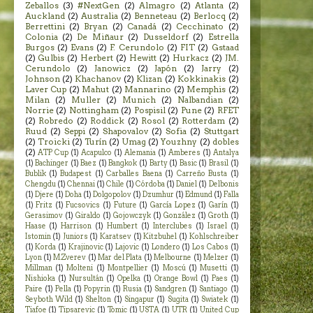
Zeballos
(3)
#NextGen
(2)
Almagro
(2)
Atlanta
(2)
Auckland
(2)
Australia
(2)
Benneteau
(2)
Berlocq
(2)
Berrettini
(2)
Bryan
(2)
Canadá
(2)
Cecchinato
(2)
Colonia
(2)
De Miñaur
(2)
Dusseldorf
(2)
Estrella
Burgos
(2)
Evans
(2)
F. Cerundolo
(2)
FIT
(2)
Gstaad
(2)
Gulbis
(2)
Herbert
(2)
Hewitt
(2)
Hurkacz
(2)
JM.
Cerundolo
(2)
Janowicz
(2)
Japón
(2)
Jarry
(2)
Johnson
(2)
Khachanov
(2)
Klizan
(2)
Kokkinakis
(2)
Laver Cup
(2)
Mahut
(2)
Mannarino
(2)
Memphis
(2)
Milan
(2)
Muller
(2)
Munich
(2)
Nalbandian
(2)
Norrie
(2)
Nottingham
(2)
Pospisil
(2)
Pune
(2)
RFET
(2)
Robredo
(2)
Roddick
(2)
Rosol
(2)
Rotterdam
(2)
Ruud
(2)
Seppi
(2)
Shapovalov
(2)
Sofia
(2)
Stuttgart
(2)
Troicki
(2)
Turín
(2)
Umag
(2)
Youzhny
(2)
dobles
(2)
ATP Cup
(1)
Acapulco
(1)
Alemania
(1)
Amberes
(1)
Antalya
(1)
Bachinger
(1)
Baez
(1)
Bangkok
(1)
Barty
(1)
Basic
(1)
Brasil
(1)
Bublik
(1)
Budapest
(1)
Carballes Baena
(1)
Carreño Busta
(1)
Chengdu
(1)
Chennai
(1)
Chile
(1)
Córdoba
(1)
Daniel
(1)
Delbonis
(1)
Djere
(1)
Doha
(1)
Dolgopolov
(1)
Dzumhur
(1)
Edmund
(1)
Falla
(1)
Fritz
(1)
Fucsovics
(1)
Future
(1)
García Lopez
(1)
Garín
(1)
Gerasimov
(1)
Giraldo
(1)
Gojowczyk
(1)
González
(1)
Groth
(1)
Haase
(1)
Harrison
(1)
Humbert
(1)
Interclubes
(1)
Israel
(1)
Istomin
(1)
Juniors
(1)
Karatsev
(1)
Kitzbuhel
(1)
Kohlschreiber
(1)
Korda
(1)
Krajinovic
(1)
Lajovic
(1)
Londero
(1)
Los Cabos
(1)
Lyon
(1)
M.Zverev
(1)
Mar del Plata
(1)
Melbourne
(1)
Melzer
(1)
Millman
(1)
Molteni
(1)
Montpellier
(1)
Moscú
(1)
Musetti
(1)
Nishioka
(1)
Nursultán
(1)
Opelka
(1)
Orange Bowl
(1)
Paes
(1)
Paire
(1)
Pella
(1)
Popyrin
(1)
Rusia
(1)
Sandgren
(1)
Santiago
(1)
Seyboth Wild
(1)
Shelton
(1)
Singapur
(1)
Sugita
(1)
Swiatek
(1)
Tiafoe
(1)
Tipsarevic
(1)
Tomic
(1)
USTA
(1)
UTR
(1)
United Cup