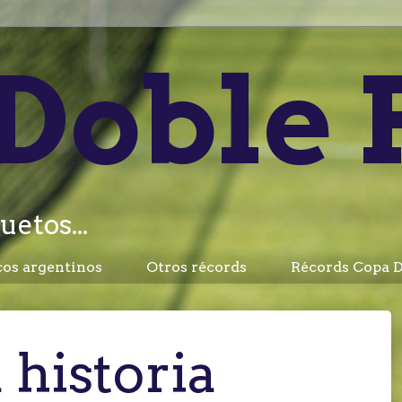
Doble 
uetos...
cos argentinos
Otros récords
Récords Copa D
 historia