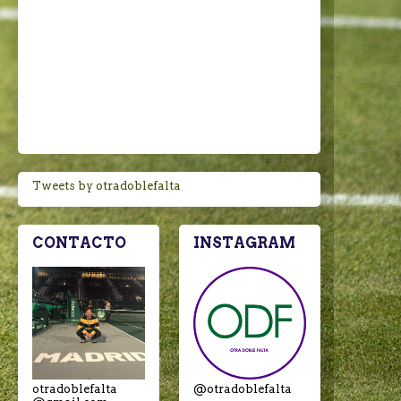
Tweets by otradoblefalta
CONTACTO
INSTAGRAM
otradoblefalta
@otradoblefalta