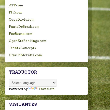
ATP.com
ITF.com
CopaDavis.com
PuntoDeBreak.com
FueBuena.com
OpenEraRankings.com
Tennis Concepts
OtraDobleFalta.com
TRADUCTOR
Powered by
Translate
VISITANTES