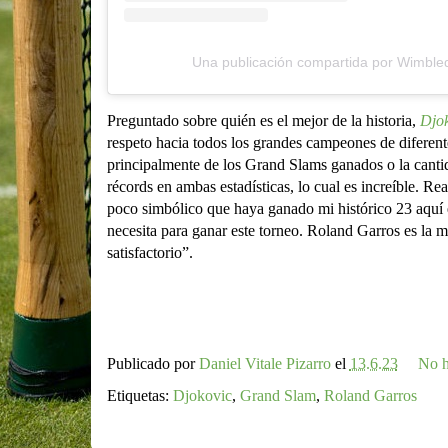
Una publicación compartida por Wimbl
Preguntado sobre quién es el mejor de la historia,
Djok
respeto hacia todos los grandes campeones de diferent
principalmente de los Grand Slams ganados o la cant
récords en ambas estadísticas, lo cual es increíble. R
poco simbólico que haya ganado mi histórico 23 aquí e
necesita para ganar este torneo. Roland Garros es la m
satisfactorio”.
Publicado por
Daniel Vitale Pizarro
el
13.6.23
No h
Etiquetas:
Djokovic
,
Grand Slam
,
Roland Garros