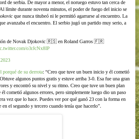
cord de serbia. De mayor a menor, el noruego estuvo tan cerca de
 Al límite durante noventa minutos, el poder de fuego del inicio se
okovic
que nunca titubeó ni le permitió agarrarse al encuentro. La
ue avanzaba el encuentro. El serbio jugó un partido muy serio, a
ción de Novak Djokovic 🇷🇸 en Roland Garros 🇫🇷
c.twitter.com/o3rJcNx8IP
 2023
l porqué de su derrota
: “Creo que tuve un buen inicio y él cometió
 Obtuve algunos puntos gratis y estuve arriba 3-0. Esa fue una gran
rores y encontró su nivel y su ritmo. Creo que tuve un buen plan
 él cometió algunos errores, pero simplemente luego dio un paso
mera vez que lo hace. Puedes ver por qué ganó 23 con la forma en
te en el segundo y tercero cuando tenía que hacerlo”.