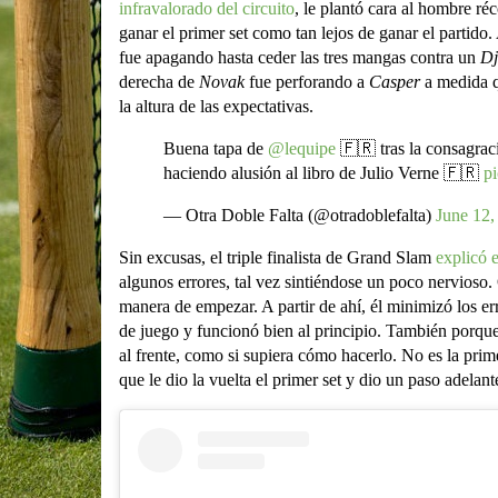
infravalorado del circuito
, le plantó cara al hombre ré
ganar el primer set como tan lejos de ganar el partido.
fue apagando hasta ceder las tres mangas contra un
Dj
derecha de
Novak
fue perforando a
Casper
a medida q
la altura de las expectativas.
Buena tapa de
@lequipe
🇫🇷 tras la consagra
haciendo alusión al libro de Julio Verne 🇫🇷
pi
— Otra Doble Falta (@otradoblefalta)
June 12,
Sin excusas, el triple finalista de Grand Slam
explicó e
algunos errores, tal vez sintiéndose un poco nervioso.
manera de empezar. A partir de ahí, él minimizó los er
de juego y funcionó bien al principio. También porque
al frente, como si supiera cómo hacerlo. No es la pri
que le dio la vuelta el primer set y dio un paso adelan