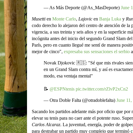
— As Más Deporte (@As_MasDeporte)
June 1
Musetti
en
Monte Carlo
,
Lajovic
en
Banja Luka
y
Ru
codo derecho lo alejaron del centro de atención de la 
vigencia, a sus treinta y seis años y en la superficie 
incógnita antes del inicio del segundo Grand Slam del 
París, pero en cuanto llegué me sentí de manera posit
mejor de cinco",
expresaba sus sensaciones el serbio
a
Novak Djokovic 🇷🇸: "Sé que mis rivales siente
en un Grand Slam contra mí, y así es exactament
modo, esa ventaja mental"
📝
@ESPNtenis
pic.twitter.com/rZlvP2xCn2
— Otra Doble Falta (@otradoblefalta)
June 11,
Sacando los partidos adelante más por oficio que por n
elevar su tenis para no caer ante el potente ruso. Super
Carlos Alcaraz
. La juventud, energía, poder de golp
para destrabar un partido muy complejo que terminó c