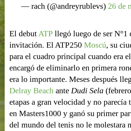
— rach (@andreyrublevs)
26 de 
El debut
ATP
llegó luego de ser N°1 
invitación. El ATP250
Moscú
, su ci
para el cuadro principal cuando era e
encargó de eliminarlo en primera rond
era lo importante. Meses después lle
Delray Beach
ante
Dudi Sela
(febrer
etapas a gran velocidad y no parecía
en Masters1000 y ganó su primer part
del mundo del tenis no le molestara n