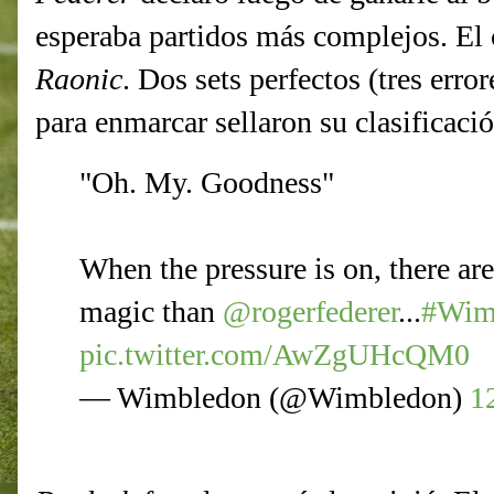
esperaba partidos más complejos. El 
Raonic
. Dos sets perfectos (tres erro
para enmarcar sellaron su clasificació
"Oh. My. Goodness"
When the pressure is on, there are
magic than
@rogerfederer
...
#Wim
pic.twitter.com/AwZgUHcQM0
— Wimbledon (@Wimbledon)
1