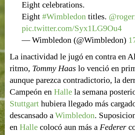
Eight celebrations.
Eight
#Wimbledon
titles.
@rogerf
pic.twitter.com/Syx1LG9Ou4
— Wimbledon (@Wimbledon)
1
La inactividad le jugó en contra en A
ritmo,
Tommy Haas
lo venció en pri
aunque parezca contradictorio, la derr
Campeón en
Halle
la semana posterio
Stuttgart
hubiera llegado más cargad
descansado a
Wimbledon
. Suposicion
en
Halle
colocó aun más a
Federer
c