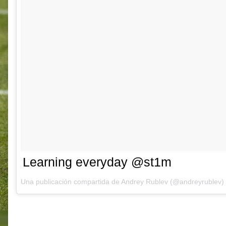
Learning everyday @st1m
Una publicación compartida de Andrey Rublev (@andreyrublev)