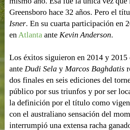
mismo año. Esa fue la única vez que n
Greensboro hace 32 años. Pero el títu
Isner
. En su cuarta participación en 
en
Atlanta
ante
Kevin Anderson
.
Los éxitos siguieron en 2014 y 2015 c
ante
Dudi Sela
y
Marcos Baghdatis
r
dos finales en seis ediciones del tor
público por sus triunfos y por ser lo
la definición por el título como vige
con el australiano sensación del mo
interrumpió una extensa racha ganad