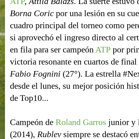
ATP
,
Attila Balazs
. La suerte estuvo 
Borna Coric
por una lesión en su cuel
cuadro principal del torneo como per
si aprovechó el ingreso directo al ce
en fila para ser campeón
ATP
por prim
victoria resonante en cuartos de fina
Fabio Fognini
(27°). La estrella #N
desde el lunes, su mejor posición hist
de Top10...
Campeón de
Roland Garros
junior y 
(2014),
Rublev
siempre se destacó ent