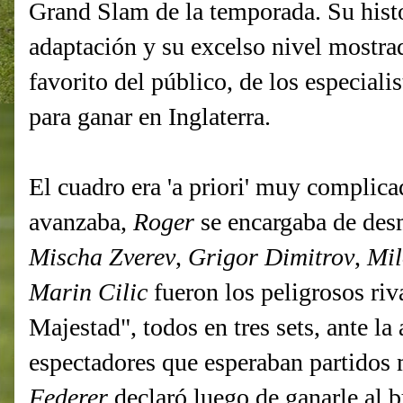
Grand Slam de la temporada. Su histo
adaptación y su excelso nivel mostra
favorito del público, de los especiali
para ganar en Inglaterra.
El cuadro era 'a priori' muy complic
avanzaba,
Roger
se encargaba de des
Mischa Zverev
,
Grigor Dimitrov
,
Mil
Marin Cilic
fueron los peligrosos ri
Majestad", todos en tres sets, ante la
espectadores que esperaban partidos 
Federer
declaró luego de ganarle al b