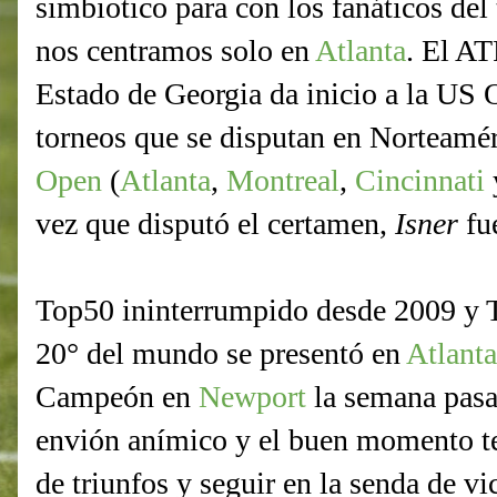
simbiotico para con los fanáticos de
nos centramos solo en
Atlanta
. El AT
Estado de Georgia da inicio a la US O
torneos que se disputan en Norteamér
Open
(
Atlanta
,
Montreal
,
Cincinnati
vez que disputó el certamen,
Isner
fu
Top50 ininterrumpido desde 2009 y T
20° del mundo se presentó en
Atlanta
Campeón en
Newport
la semana pasa
envión anímico y el buen momento ten
de triunfos y seguir en la senda de vi