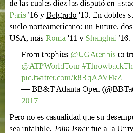
de las cuales diez las disputó en Est
París
'16 y
Belgrado
'10. En dobles s
suelo norteamericano: un Future, do
USA, más
Roma
'11 y
Shanghai
'16.
From trophies
@UGAtennis
to tr
@ATPWorldTour
#ThrowbackTh
pic.twitter.com/k8RqAAVFkZ
— BB&T Atlanta Open (@BBTat
2017
Pero no es casualidad que su desemp
sea infalible.
John Isner
fue a la Uni