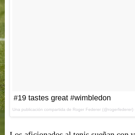
#19 tastes great #wimbledon
Una publicación compartida de Roger Federer (@rogerfederer)
Los aficionados al tenis sueñan con v