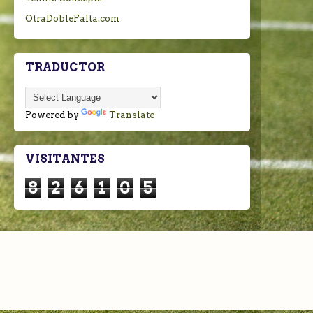
OtraDobleFalta.com
TRADUCTOR
Powered by
Translate
VISITANTES
8
2
6
1
0
5