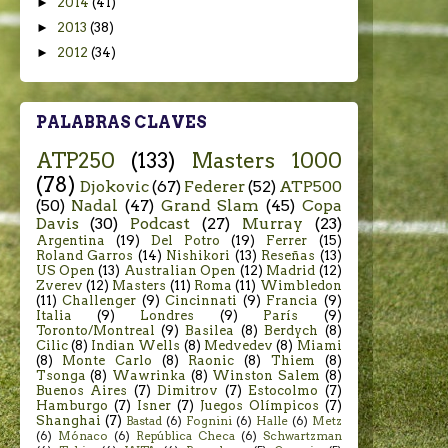
►
2014
(41)
►
2013
(38)
►
2012
(34)
PALABRAS CLAVES
ATP250
(133)
Masters 1000
(78)
Djokovic
(67)
Federer
(52)
ATP500
(50)
Nadal
(47)
Grand Slam
(45)
Copa
Davis
(30)
Podcast
(27)
Murray
(23)
Argentina
(19)
Del Potro
(19)
Ferrer
(15)
Roland Garros
(14)
Nishikori
(13)
Reseñas
(13)
US Open
(13)
Australian Open
(12)
Madrid
(12)
Zverev
(12)
Masters
(11)
Roma
(11)
Wimbledon
(11)
Challenger
(9)
Cincinnati
(9)
Francia
(9)
Italia
(9)
Londres
(9)
París
(9)
Toronto/Montreal
(9)
Basilea
(8)
Berdych
(8)
Cilic
(8)
Indian Wells
(8)
Medvedev
(8)
Miami
(8)
Monte Carlo
(8)
Raonic
(8)
Thiem
(8)
Tsonga
(8)
Wawrinka
(8)
Winston Salem
(8)
Buenos Aires
(7)
Dimitrov
(7)
Estocolmo
(7)
Hamburgo
(7)
Isner
(7)
Juegos Olímpicos
(7)
Shanghai
(7)
Bastad
(6)
Fognini
(6)
Halle
(6)
Metz
(6)
Mónaco
(6)
República Checa
(6)
Schwartzman