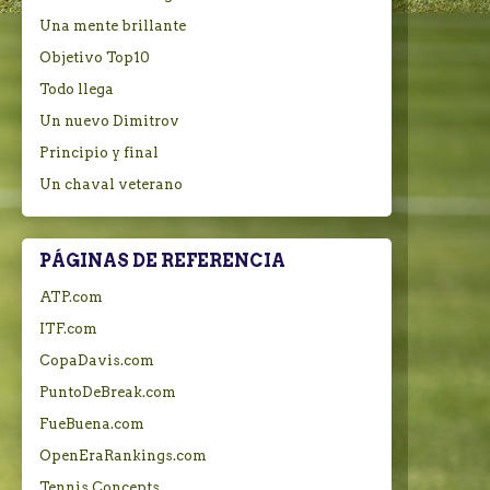
Una mente brillante
Objetivo Top10
Todo llega
Un nuevo Dimitrov
Principio y final
Un chaval veterano
PÁGINAS DE REFERENCIA
ATP.com
ITF.com
CopaDavis.com
PuntoDeBreak.com
FueBuena.com
OpenEraRankings.com
Tennis Concepts