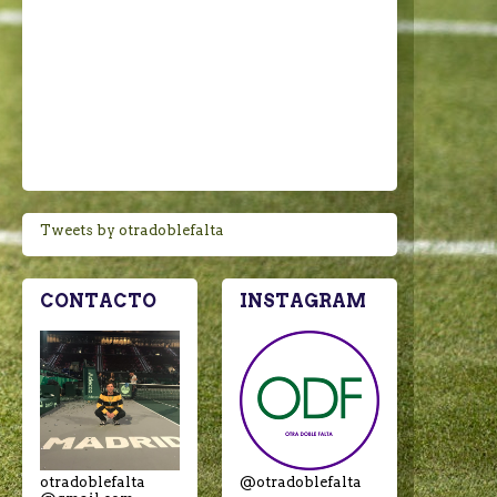
Tweets by otradoblefalta
CONTACTO
INSTAGRAM
otradoblefalta
@otradoblefalta