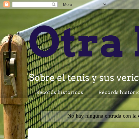
Otra 
Sobre el tenis y sus veric
Récords históricos
Récords históri
No hay ninguna entrada con la 