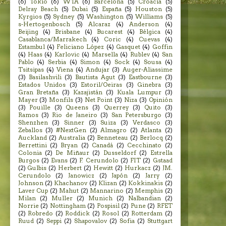
(6)
Tokio
(6)
WTA
(6)
Barcelona
(5)
Croacia
(5)
Delray Beach
(5)
Dubai
(5)
España
(5)
Houston
(5)
Kyrgios
(5)
Sydney
(5)
Washington
(5)
Williams
(5)
s-Hertogenbosch
(5)
Alcaraz
(4)
Anderson
(4)
Beijing
(4)
Brisbane
(4)
Bucarest
(4)
Bélgica
(4)
Casablanca/Marrakech
(4)
Coric
(4)
Cuevas
(4)
Estambul
(4)
Feliciano López
(4)
Gasquet
(4)
Goffin
(4)
Haas
(4)
Karlovic
(4)
Marsella
(4)
Rublev
(4)
San
Pablo
(4)
Serbia
(4)
Simon
(4)
Sock
(4)
Sousa
(4)
Tsitsipas
(4)
Viena
(4)
Andujar
(3)
Auger-Aliassime
(3)
Basilashvili
(3)
Bautista Agut
(3)
Eastbourne
(3)
Estados Unidos
(3)
Estoril/Oeiras
(3)
Ginebra
(3)
Gran Bretaña
(3)
Kazajistán
(3)
Kuala Lumpur
(3)
Mayer
(3)
Monfils
(3)
Net Point
(3)
Niza
(3)
Opinión
(3)
Pouille
(3)
Queens
(3)
Querrey
(3)
Quito
(3)
Ramos
(3)
Rio de Janeiro
(3)
San Petersburgo
(3)
Shenzhen
(3)
Sinner
(3)
Suiza
(3)
Verdasco
(3)
Zeballos
(3)
#NextGen
(2)
Almagro
(2)
Atlanta
(2)
Auckland
(2)
Australia
(2)
Benneteau
(2)
Berlocq
(2)
Berrettini
(2)
Bryan
(2)
Canadá
(2)
Cecchinato
(2)
Colonia
(2)
De Miñaur
(2)
Dusseldorf
(2)
Estrella
Burgos
(2)
Evans
(2)
F. Cerundolo
(2)
FIT
(2)
Gstaad
(2)
Gulbis
(2)
Herbert
(2)
Hewitt
(2)
Hurkacz
(2)
JM.
Cerundolo
(2)
Janowicz
(2)
Japón
(2)
Jarry
(2)
Johnson
(2)
Khachanov
(2)
Klizan
(2)
Kokkinakis
(2)
Laver Cup
(2)
Mahut
(2)
Mannarino
(2)
Memphis
(2)
Milan
(2)
Muller
(2)
Munich
(2)
Nalbandian
(2)
Norrie
(2)
Nottingham
(2)
Pospisil
(2)
Pune
(2)
RFET
(2)
Robredo
(2)
Roddick
(2)
Rosol
(2)
Rotterdam
(2)
Ruud
(2)
Seppi
(2)
Shapovalov
(2)
Sofia
(2)
Stuttgart