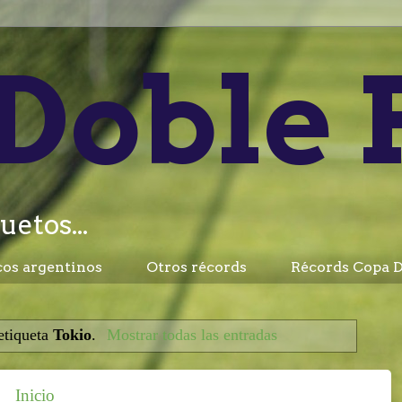
Doble 
uetos...
cos argentinos
Otros récords
Récords Copa D
etiqueta
Tokio
.
Mostrar todas las entradas
Inicio