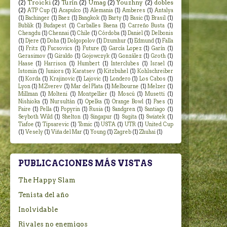
(2)
Troicki
(2)
Turín
(2)
Umag
(2)
Youzhny
(2)
dobles
(2)
ATP Cup
(1)
Acapulco
(1)
Alemania
(1)
Amberes
(1)
Antalya
(1)
Bachinger
(1)
Baez
(1)
Bangkok
(1)
Barty
(1)
Basic
(1)
Brasil
(1)
Bublik
(1)
Budapest
(1)
Carballes Baena
(1)
Carreño Busta
(1)
Chengdu
(1)
Chennai
(1)
Chile
(1)
Córdoba
(1)
Daniel
(1)
Delbonis
(1)
Djere
(1)
Doha
(1)
Dolgopolov
(1)
Dzumhur
(1)
Edmund
(1)
Falla
(1)
Fritz
(1)
Fucsovics
(1)
Future
(1)
García Lopez
(1)
Garín
(1)
Gerasimov
(1)
Giraldo
(1)
Gojowczyk
(1)
González
(1)
Groth
(1)
Haase
(1)
Harrison
(1)
Humbert
(1)
Interclubes
(1)
Israel
(1)
Istomin
(1)
Juniors
(1)
Karatsev
(1)
Kitzbuhel
(1)
Kohlschreiber
(1)
Korda
(1)
Krajinovic
(1)
Lajovic
(1)
Londero
(1)
Los Cabos
(1)
Lyon
(1)
M.Zverev
(1)
Mar del Plata
(1)
Melbourne
(1)
Melzer
(1)
Millman
(1)
Molteni
(1)
Montpellier
(1)
Moscú
(1)
Musetti
(1)
Nishioka
(1)
Nursultán
(1)
Opelka
(1)
Orange Bowl
(1)
Paes
(1)
Paire
(1)
Pella
(1)
Popyrin
(1)
Rusia
(1)
Sandgren
(1)
Santiago
(1)
Seyboth Wild
(1)
Shelton
(1)
Singapur
(1)
Sugita
(1)
Swiatek
(1)
Tiafoe
(1)
Tipsarevic
(1)
Tomic
(1)
USTA
(1)
UTR
(1)
United Cup
(1)
Vesely
(1)
Viña del Mar
(1)
Young
(1)
Zagreb
(1)
Zhuhai
(1)
PUBLICACIONES MÁS VISTAS
The Happy Slam
Tenista del año
Inolvidable
Rivales no enemigos