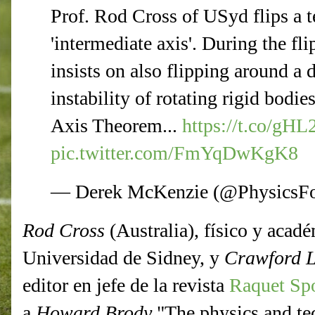
Prof. Rod Cross of USyd flips a te
'intermediate axis'. During the fli
insists on also flipping around a d
instability of rotating rigid bodie
Axis Theorem...
https://t.co/gHL
pic.twitter.com/FmYqDwKgK8
— Derek McKenzie (@PhysicsFo
Rod Cross
(Australia), físico y acadé
Universidad de Sidney, y
Crawford L
editor en jefe de la revista
Raquet Spo
a
Howard Brody
"The physics and tec