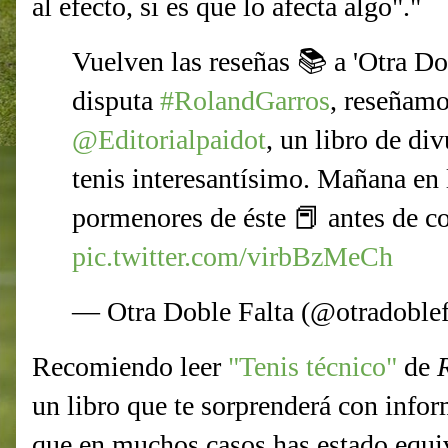
al efecto, si es que lo afecta algo"."
Vuelven las reseñas 📚 a 'Otra Do
disputa
#RolandGarros
, reseñamo
@Editorialpaidot
, un libro de di
tenis interesantísimo. Mañana en
pormenores de éste 📕 antes de c
pic.twitter.com/virbBzMeCh
— Otra Doble Falta (@otradoblef
Recomiendo leer
"Tenis técnico"
de
un libro que te sorprenderá con infor
que en muchos casos has estado equ