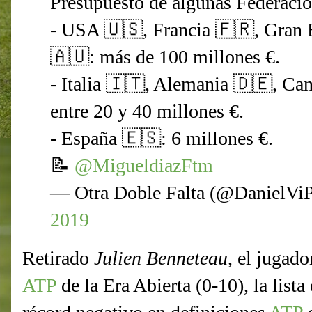
Presupuesto de algunas Federacio
- USA 🇺🇸, Francia 🇫🇷, Gran 
🇦🇺: más de 100 millones €.
- Italia 🇮🇹, Alemania 🇩🇪, Ca
entre 20 y 40 millones €.
- España 🇪🇸: 6 millones €.
📝
@MigueldiazFtm
— Otra Doble Falta (@DanielVi
2019
Retirado
Julien Benneteau
, el jugado
ATP
de la Era Abierta (0-10), la lista