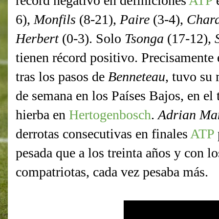
récord negativo en definiciones
ATP
e
6),
Monfils
(8-21),
Paire
(3-4),
Char
Herbert
(0-3). Solo
Tsonga
(17-12),
tienen récord positivo. Precisamente e
tras los pasos de
Benneteau
, tuvo su
de semana en los Países Bajos, en el 
hierba en
Hertogenbosch
.
Adrian Ma
derrotas consecutivas en finales
ATP
pesada que a los treinta años y con l
compatriotas, cada vez pesaba más.