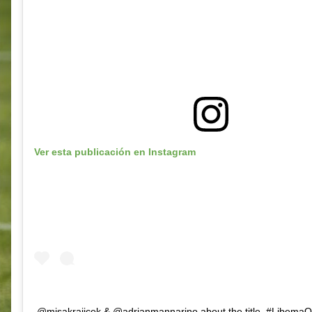
Ver esta publicación en Instagram
@misakrajicek & @adrianmannarino about the title. #Libema