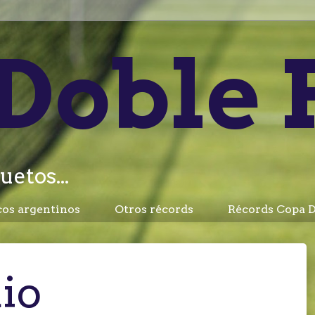
Doble 
uetos...
cos argentinos
Otros récords
Récords Copa D
io