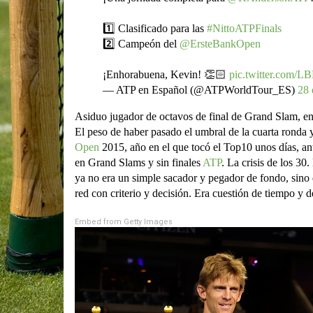
1️⃣ Clasificado para las
#NittoATPFinals
2️⃣ Campeón del
@ErsteBankOpen
¡Enhorabuena, Kevin! 👏🏻
pic.twitter.co
— ATP en Español (@ATPWorldTour_ES)
28 
Asiduo jugador de octavos de final de Grand Slam, en 
El peso de haber pasado el umbral de la cuarta ronda ya
Open
2015, año en el que tocó el Top10 unos días, an
en Grand Slams y sin finales
ATP
. La crisis de los 30
ya no era un simple sacador y pegador de fondo, sino qu
red con criterio y decisión. Era cuestión de tiempo y de
Embed from Getty Images