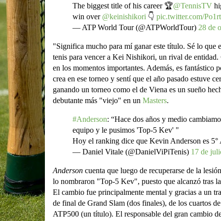
The biggest title of his career 🏆
@TennisTV
hi
win over
@keinishikori
👇
pic.twitter.com/Po1
— ATP World Tour (@ATPWorldTour)
28 de 
"Significa mucho para mí ganar este título. Sé lo que 
tenis para vencer a Kei Nishikori, un rival de entida
en los momentos importantes. Además, es fantástico 
crea en ese torneo y sentí que el año pasado estuve c
ganando un torneo como el de Viena es un sueño hecho
debutante más "viejo" en un
Masters
.
#Anderson
: “Hace dos años y medio cambiamo
equipo y le pusimos 'Top-5 Kev' "
Hoy el ranking dice que Kevin Anderson es 5
— Daniel Vitale (@DanielViPiTenis)
17 de jul
Anderson
cuenta que luego de recuperarse de la lesió
lo nombraron "Top-5 Kev", puesto que alcanzó tras la
El cambio fue principalmente mental y gracias a un tr
de final de Grand Slam (dos finales), de los cuartos de
ATP500 (un título). El responsable del gran cambio d