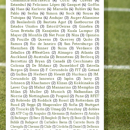
Casablanca/Marrakech
(4)
Coric
(4)
Cuevas
(4)
Estambul
(4)
Feliciano López
(4)
Gasquet
(4)
Goffin
(4)
Haas
(4)
Karlovic
(4)
Marsella
(4)
Rublev
(4)
San
Pablo
(4)
Serbia
(4)
Simon
(4)
Sock
(4)
Sousa
(4)
Tsitsipas
(4)
Viena
(4)
Andujar
(3)
Auger-Aliassime
(3)
Basilashvili
(3)
Bautista Agut
(3)
Eastbourne
(3)
Estados Unidos
(3)
Estoril/Oeiras
(3)
Ginebra
(3)
Gran Bretaña
(3)
Kazajistán
(3)
Kuala Lumpur
(3)
Mayer
(3)
Monfils
(3)
Net Point
(3)
Niza
(3)
Opinión
(3)
Pouille
(3)
Queens
(3)
Querrey
(3)
Quito
(3)
Ramos
(3)
Rio de Janeiro
(3)
San Petersburgo
(3)
Shenzhen
(3)
Sinner
(3)
Suiza
(3)
Verdasco
(3)
Zeballos
(3)
#NextGen
(2)
Almagro
(2)
Atlanta
(2)
Auckland
(2)
Australia
(2)
Benneteau
(2)
Berlocq
(2)
Berrettini
(2)
Bryan
(2)
Canadá
(2)
Cecchinato
(2)
Colonia
(2)
De Miñaur
(2)
Dusseldorf
(2)
Estrella
Burgos
(2)
Evans
(2)
F. Cerundolo
(2)
FIT
(2)
Gstaad
(2)
Gulbis
(2)
Herbert
(2)
Hewitt
(2)
Hurkacz
(2)
JM.
Cerundolo
(2)
Janowicz
(2)
Japón
(2)
Jarry
(2)
Johnson
(2)
Khachanov
(2)
Klizan
(2)
Kokkinakis
(2)
Laver Cup
(2)
Mahut
(2)
Mannarino
(2)
Memphis
(2)
Milan
(2)
Muller
(2)
Munich
(2)
Nalbandian
(2)
Norrie
(2)
Nottingham
(2)
Pospisil
(2)
Pune
(2)
RFET
(2)
Robredo
(2)
Roddick
(2)
Rosol
(2)
Rotterdam
(2)
Ruud
(2)
Seppi
(2)
Shapovalov
(2)
Sofia
(2)
Stuttgart
(2)
Troicki
(2)
Turín
(2)
Umag
(2)
Youzhny
(2)
dobles
(2)
ATP Cup
(1)
Acapulco
(1)
Alemania
(1)
Amberes
(1)
Antalya
(1)
Bachinger
(1)
Baez
(1)
Bangkok
(1)
Barty
(1)
Basic
(1)
Brasil
(1)
Bublik
(1)
Budapest
(1)
Carballes Baena
(1)
Carreño Busta
(1)
Chengdu
(1)
Chennai
(1)
Chile
(1)
Córdoba
(1)
Daniel
(1)
Delbonis