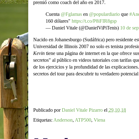
premió como coach del año en 2017.
Cuenta
@Fglamas
en
@populardiario
que
#And
160 dólares"
https://t.co/P8iFIR8gsp
— Daniel Vitale (@DanielViPiTenis)
10 de sep
Nacido en Johanesburgo (Sudáfrica) pero residente est
Universidad de Illinois 2007 no solo es tenista profe
Kevin
tiene una página de internet en la que ofrece su
secretos" al público en videos tutoriales con tarifas q
de los ejercicios y la profundidad de las explicaciones
secretos del tour para descubrir tu verdadero potencial 
Publicado por
Daniel Vitale Pizarro
el
29.10.18
Etiquetas:
Anderson
,
ATP500
,
Viena