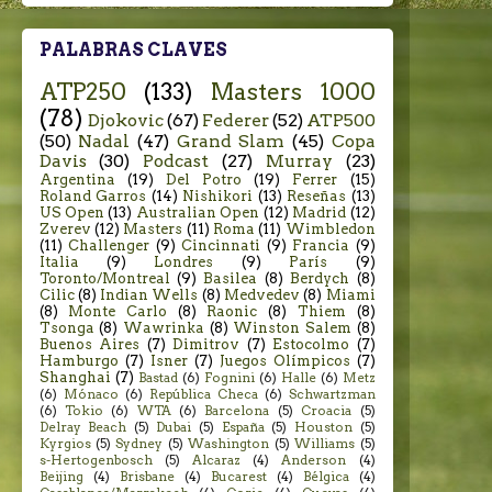
PALABRAS CLAVES
ATP250
(133)
Masters 1000
(78)
Djokovic
(67)
Federer
(52)
ATP500
(50)
Nadal
(47)
Grand Slam
(45)
Copa
Davis
(30)
Podcast
(27)
Murray
(23)
Argentina
(19)
Del Potro
(19)
Ferrer
(15)
Roland Garros
(14)
Nishikori
(13)
Reseñas
(13)
US Open
(13)
Australian Open
(12)
Madrid
(12)
Zverev
(12)
Masters
(11)
Roma
(11)
Wimbledon
(11)
Challenger
(9)
Cincinnati
(9)
Francia
(9)
Italia
(9)
Londres
(9)
París
(9)
Toronto/Montreal
(9)
Basilea
(8)
Berdych
(8)
Cilic
(8)
Indian Wells
(8)
Medvedev
(8)
Miami
(8)
Monte Carlo
(8)
Raonic
(8)
Thiem
(8)
Tsonga
(8)
Wawrinka
(8)
Winston Salem
(8)
Buenos Aires
(7)
Dimitrov
(7)
Estocolmo
(7)
Hamburgo
(7)
Isner
(7)
Juegos Olímpicos
(7)
Shanghai
(7)
Bastad
(6)
Fognini
(6)
Halle
(6)
Metz
(6)
Mónaco
(6)
República Checa
(6)
Schwartzman
(6)
Tokio
(6)
WTA
(6)
Barcelona
(5)
Croacia
(5)
Delray Beach
(5)
Dubai
(5)
España
(5)
Houston
(5)
Kyrgios
(5)
Sydney
(5)
Washington
(5)
Williams
(5)
s-Hertogenbosch
(5)
Alcaraz
(4)
Anderson
(4)
Beijing
(4)
Brisbane
(4)
Bucarest
(4)
Bélgica
(4)