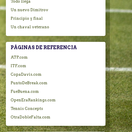
Todo llega
Un nuevo Dimitrov
Principio y final
Un chaval veterano
PÁGINAS DE REFERENCIA
ATP.com
ITF.com
CopaDavis.com
PuntoDeBreak.com
FueBuena.com
OpenEraRankings.com
Tennis Concepts
OtraDobleFalta.com