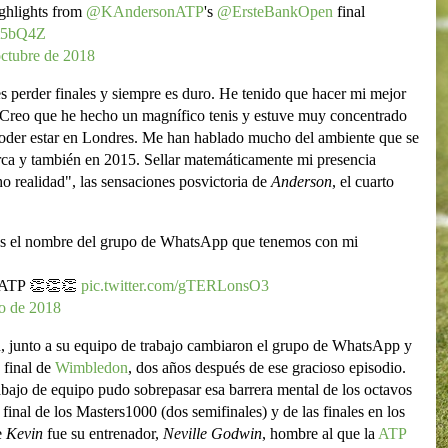
ghlights from
@KAndersonATP
's
@ErsteBankOpen
final
rt5bQ4Z
octubre de 2018
es perder finales y siempre es duro. He tenido que hacer mi mejor
d. Creo que he hecho un magnífico tenis y estuve muy concentrado
poder estar en Londres. Me han hablado mucho del ambiente que se
erca y también en 2015. Sellar matemáticamente mi presencia
 realidad", las sensaciones posvictoria de
Anderson
, el cuarto
s el nombre del grupo de WhatsApp que tenemos con mi
° ATP 👏👏👏
pic.twitter.com/gTERLonsO3
io de 2018
n, junto a su equipo de trabajo cambiaron el grupo de WhatsApp y
 final de
Wimbledon
, dos años después de ese gracioso episodio.
abajo de equipo pudo sobrepasar esa barrera mental de los octavos
 final de los Masters1000 (dos semifinales) y de las finales en los
e
Kevin
fue su entrenador,
Neville Godwin
, hombre al que la
ATP