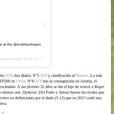
ne at the @erstebankopen.
andersonatp) el
28 Oct, 2018 a las 9:11 PDT
ales
ATP
, dos títulos, N°5
ATP
y clasificación al
Masters
. Lo más
 ATP500 en
Viena
. N°6
ATP
tras la consagración en Austria, el
escándalo. A sus jóvenes 32 años se dio el lujo de vencer a
Roger
 eternos sets.
Djokovic
,
Del Potro
y
Simon
fueron los rivales que
ectivo en definiciones por el título (5-13) que en 2015 cortó una
tiva.
! ✅