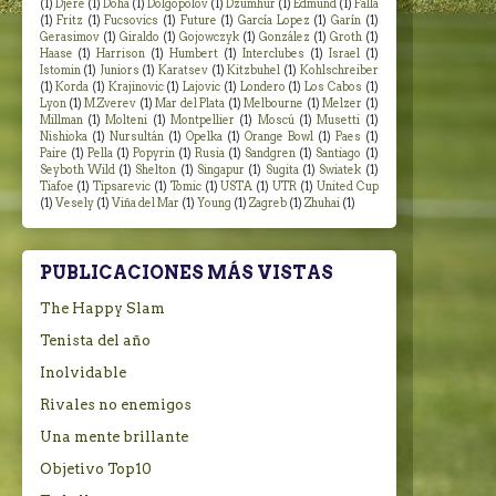
(1)
Djere
(1)
Doha
(1)
Dolgopolov
(1)
Dzumhur
(1)
Edmund
(1)
Falla
(1)
Fritz
(1)
Fucsovics
(1)
Future
(1)
García Lopez
(1)
Garín
(1)
Gerasimov
(1)
Giraldo
(1)
Gojowczyk
(1)
González
(1)
Groth
(1)
Haase
(1)
Harrison
(1)
Humbert
(1)
Interclubes
(1)
Israel
(1)
Istomin
(1)
Juniors
(1)
Karatsev
(1)
Kitzbuhel
(1)
Kohlschreiber
(1)
Korda
(1)
Krajinovic
(1)
Lajovic
(1)
Londero
(1)
Los Cabos
(1)
Lyon
(1)
M.Zverev
(1)
Mar del Plata
(1)
Melbourne
(1)
Melzer
(1)
Millman
(1)
Molteni
(1)
Montpellier
(1)
Moscú
(1)
Musetti
(1)
Nishioka
(1)
Nursultán
(1)
Opelka
(1)
Orange Bowl
(1)
Paes
(1)
Paire
(1)
Pella
(1)
Popyrin
(1)
Rusia
(1)
Sandgren
(1)
Santiago
(1)
Seyboth Wild
(1)
Shelton
(1)
Singapur
(1)
Sugita
(1)
Swiatek
(1)
Tiafoe
(1)
Tipsarevic
(1)
Tomic
(1)
USTA
(1)
UTR
(1)
United Cup
(1)
Vesely
(1)
Viña del Mar
(1)
Young
(1)
Zagreb
(1)
Zhuhai
(1)
PUBLICACIONES MÁS VISTAS
The Happy Slam
Tenista del año
Inolvidable
Rivales no enemigos
Una mente brillante
Objetivo Top10