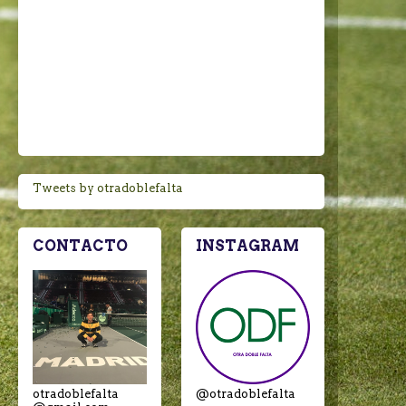
Tweets by otradoblefalta
CONTACTO
INSTAGRAM
otradoblefalta
@otradoblefalta