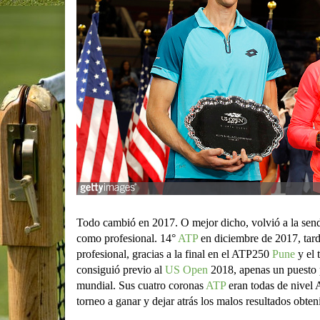
Todo cambió en 2017. O mejor dicho, volvió a la send
como profesional. 14°
ATP
en diciembre de 2017, tar
profesional, gracias a la final en el ATP250
Pune
y el 
consiguió previo al
US Open
2018, apenas un puesto p
mundial. Sus cuatro coronas
ATP
eran todas de nivel
torneo a ganar y dejar atrás los malos resultados obten