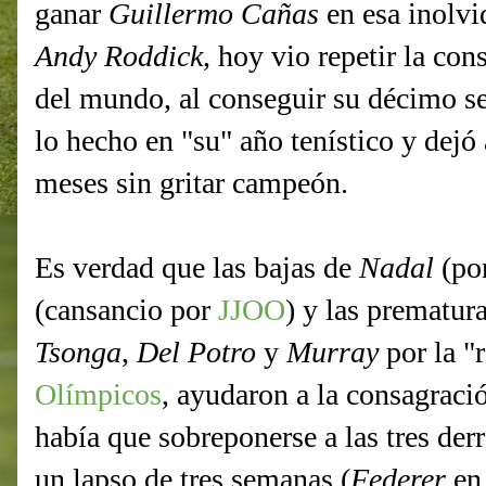
ganar
Guillermo Cañas
en esa inolvi
Andy Roddick
, hoy vio repetir la co
del mundo, al conseguir su décimo s
lo hecho en "su" año tenístico y dejó 
meses sin gritar campeón.
Es verdad que las bajas de
Nadal
(po
(cansancio por
JJOO
) y las prematur
Tsonga
,
Del Potro
y
Murray
por la "
Olímpicos
, ayudaron a la consagració
había que sobreponerse a las tres der
un lapso de tres semanas (
Federer
e