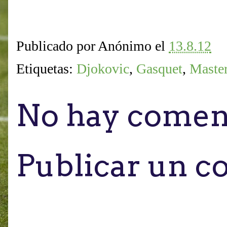
Publicado por
Anónimo
el
13.8.12
Etiquetas:
Djokovic
,
Gasquet
,
Maste
No hay coment
Publicar un c